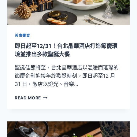
美食饗宴
即日起至12/31！台北晶華酒店打造節慶環
境並推出多款聖誕大餐
聖誕佳節將至，台北晶華酒店以溫暖而璀璨的
節慶企劃迎接年終歡聚時刻。即日起至12 月
31 日，飯店以燈光、音樂…
即
READ MORE
日
起
至
12/31！
台
北