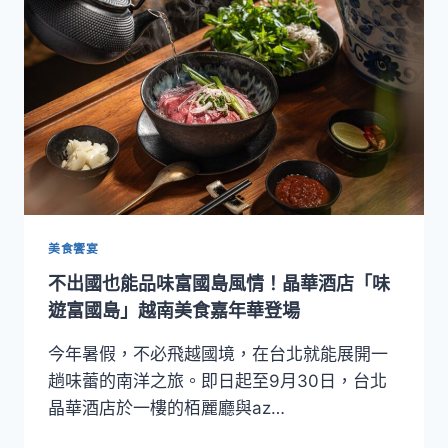
晶
華
酒
店
打
造
節
慶
環
境
並
推
美食饗宴
出
不出國也能品味富國島風情！晶華酒店「味
多
款
遊富國島」越南美食嘉年華登場
聖
誕
今年暑假，不必飛越國境，在台北就能展開一
大
趟味蕾的南洋之旅。即日起至9月30日，台北
餐
晶華酒店於一樓的栢麗廳與az…