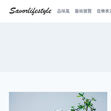
Skip
to
品味風
藝術展覽
音樂表
content