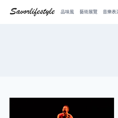
Skip
to
品味風
藝術展覽
音樂表
content