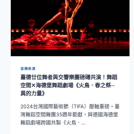
音樂表演
臺德廿位舞者與交響樂團磅礡共演！舞蹈
空間✕海德堡舞蹈劇場《火鳥．春之祭─
異的力量》
2024台灣國際藝術節（TIFA）壓軸重磅，臺
灣舞蹈空間舞團35週年鉅獻，與德國海德堡
舞蹈劇場跨國共製《火鳥．…