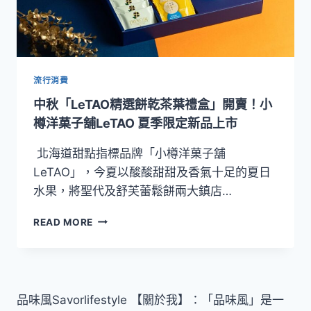
流行消費
中秋「LeTAO精選餅乾茶葉禮盒」開賣！小
樽洋菓子舖LeTAO 夏季限定新品上市
北海道甜點指標品牌「小樽洋菓子舖
LeTAO」，今夏以酸酸甜甜及香氣十足的夏日
水果，將聖代及舒芙蕾鬆餅兩大鎮店…
中
READ MORE
秋
「LETAO
精
選
餅
品味風Savorlifestyle 【關於我】：「品味風」是一
乾