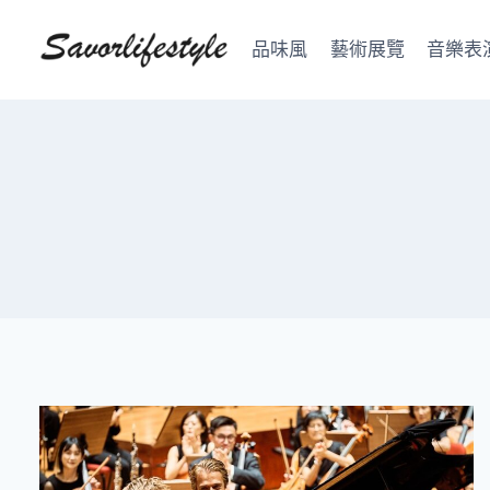
Skip
to
品味風
藝術展覽
音樂表
content