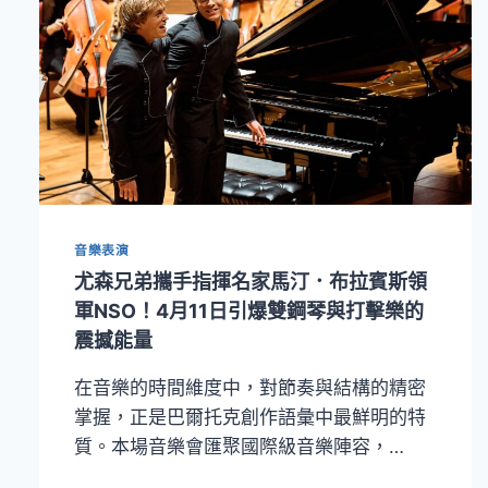
音樂表演
尤森兄弟攜手指揮名家馬汀．布拉賓斯領
軍NSO！4月11日引爆雙鋼琴與打擊樂的
震撼能量
在音樂的時間維度中，對節奏與結構的精密
掌握，正是巴爾托克創作語彙中最鮮明的特
質。本場音樂會匯聚國際級音樂陣容，…