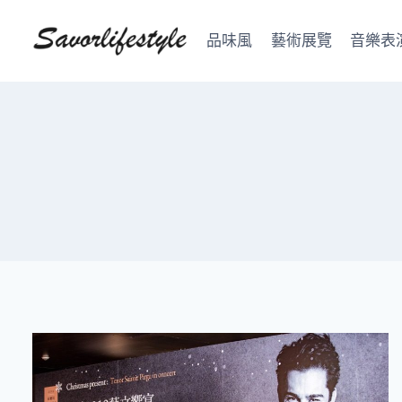
Skip
to
品味風
藝術展覽
音樂表
content