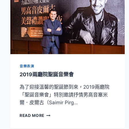
音樂表演
2019兩廳院聖誕音樂會
為了迎接溫馨的聖誕節到來，2019兩廳院
「聖誕音樂會」特別邀請抒情男高音塞米
爾．皮爾古（Saimir Pirg…
2019
READ MORE
兩
廳