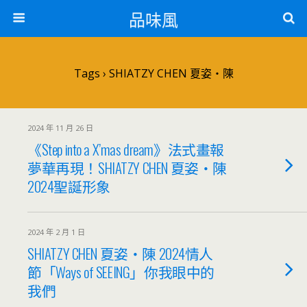
品味風
Tags › SHIATZY CHEN 夏姿・陳
2024 年 11 月 26 日
《Step into a X’mas dream》法式畫報
夢華再現！SHIATZY CHEN 夏姿・陳
2024聖誕形象
2024 年 2 月 1 日
SHIATZY CHEN 夏姿・陳 2024情人
節「Ways of SEEING」你我眼中的
我們