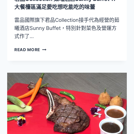
大餐檯區滿足愛吃想吃能吃的味蕾
雲品國際旗下君品Collection接手代為經營的茹
曦酒店Sunny Buffet，特別針對菜色及營運方
式作了…
君
READ MORE
品
COLLECTION
茹
曦
酒
店
SUNNY
BUFFET
17
大
餐
檯
區