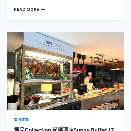
異
一
READ MORE
國
次
燒
嘗
烤
盡
饗
法
宴
義
德
奧
葡
國
料
理！
SUNNY
BUFFET
美
饌
全
新
登
美食饗宴
場
君品Collection 茹曦酒店Sunny Buffet 17