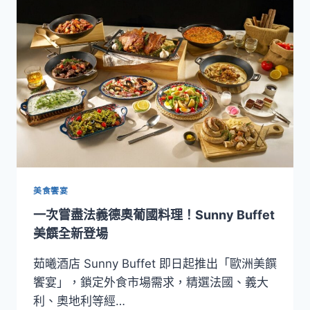
香
辣、
印
度
香
料、
美
墨
熱
情
與
南
洋
美食饗宴
風
一次嘗盡法義德奧葡國料理！Sunny Buffet
味！
茹
美饌全新登場
曦
酒
茹曦酒店 Sunny Buffet 即日起推出「歐洲美饌
店
饗宴」，鎖定外食市場需求，精選法國、義大
SUNNY
利、奧地利等經…
BUFFET