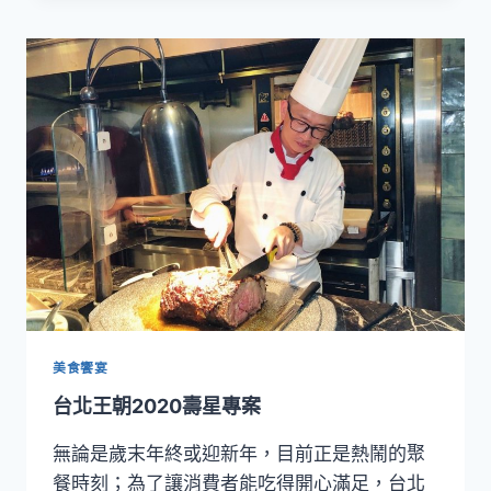
朝
自
助
餐
推
現
點
現
做
美食饗宴
台北王朝2020壽星專案
無論是歲末年終或迎新年，目前正是熱鬧的聚
餐時刻；為了讓消費者能吃得開心滿足，台北