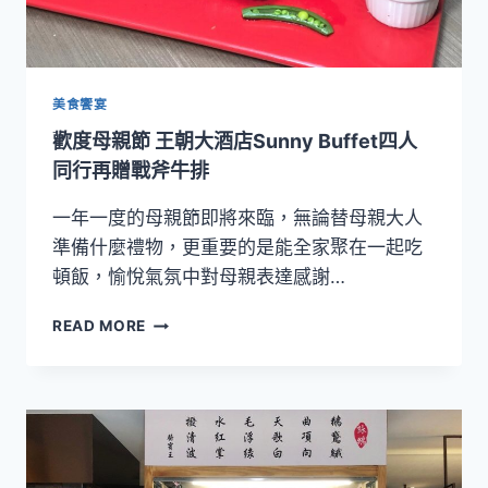
滿
足
愛
吃
想
美食饗宴
吃
歡度母親節 王朝大酒店Sunny Buffet四人
能
吃
同行再贈戰斧牛排
的
味
一年一度的母親節即將來臨，無論替母親大人
蕾
準備什麼禮物，更重要的是能全家聚在一起吃
頓飯，愉悅氣氛中對母親表達感謝…
歡
READ MORE
度
母
親
節
王
朝
大