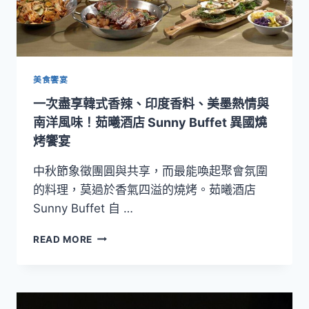
美食饗宴
一次盡享韓式香辣、印度香料、美墨熱情與
南洋風味！茹曦酒店 Sunny Buffet 異國燒
烤饗宴
中秋節象徵團圓與共享，而最能喚起聚會氛圍
的料理，莫過於香氣四溢的燒烤。茹曦酒店
Sunny Buffet 自 …
一
READ MORE
次
盡
享
韓
式