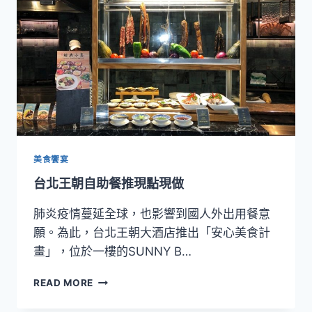
酒
店
SUNNY
BUFFET
四
人
同
行
再
贈
戰
美食饗宴
斧
台北王朝自助餐推現點現做
牛
排
肺炎疫情蔓延全球，也影響到國人外出用餐意
願。為此，台北王朝大酒店推出「安心美食計
畫」，位於一樓的SUNNY B…
台
READ MORE
北
王