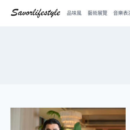
Skip
to
品味風
藝術展覽
音樂表
content