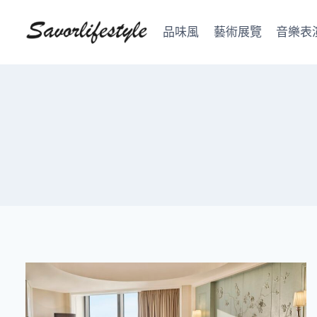
Skip
to
品味風
藝術展覽
音樂表
content