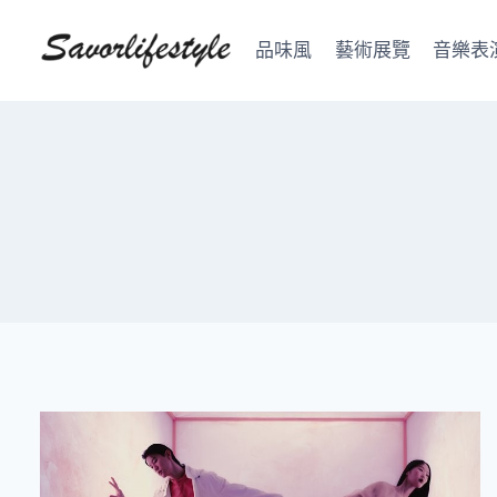
Skip
to
品味風
藝術展覽
音樂表
content