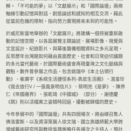
解。「不可能的夢」以「文獻展示」和「國際論壇」兩條
軸線引動記憶與對話、創造論述和感知的相互交流，藉此
從當前危機的限制，指向努力實現將來未到的可能性。
於威尼斯當地舉辦的「文獻展示」將建構一個待被重新啟
動的記憶空間，以各屆展覽主題論述、展場影像、視覺與
文宣設計、紀錄影片，與幕後籌備相關資料之多元呈現，
反思歷年台灣館如何藉由直面歷史、社會和日常迫切議題
的多元當代藝術，於國際藝術盛會再現臺灣之文化脈絡與
觀點。數件曾參展之作品，包含姚瑞中《本土佔領行
動》、崔廣宇《系統生活捷徑系列-表皮生活圈》、湯皇珍
《我去旅行V / 一張風景明信片》、蔡明亮《是夢》、陳界
仁《帝國邊界》、張乾琦《中國城》（部分）、謝德慶
《跳》則以活檔案之姿錯時回返，擾動被歸檔的歷史。
今年參展中的「國際論壇」共有四個場次，將由總召集人
佛洛雷斯，以及資深策展人徐文瑞、國立高雄師範大學跨
領域藝術研究所副教授吳瑪悧擔任各場次之主持人，預計