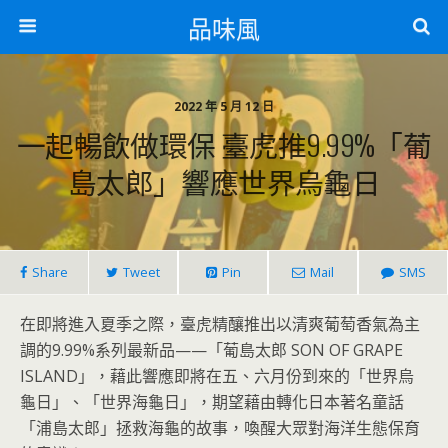
品味風
2022 年 5 月 12 日
一起暢飲做環保 臺虎推9.99%「葡
島太郎」響應世界烏龜日
Share
Tweet
Pin
Mail
SMS
在即將進入夏季之際，臺虎精釀推出以清爽葡萄香氣為主
調的9.99%系列最新品——「葡島太郎 SON OF GRAPE
ISLAND」，藉此響應即將在五、六月份到來的「世界烏
龜日」、「世界海龜日」，期望藉由轉化日本著名童話
「浦島太郎」拯救海龜的故事，喚醒大眾對海洋生態保育