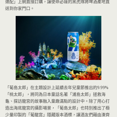
速配」上網直接訂購，讓使命必達的黑虎隊將啤酒產地直
送到你家門口。
「葡島太郎」在主題設計上延續去年兒童節推出的9.99%
「桃太郎」，將同為日本童話名著「浦島太郎」拯救海
龜、探訪龍宮的故事融入童趣滿點的設計中。除了用心打
造出海底龍宮的攝影場景，「葡島太郎」也特別推出了極
少量印製的「葡龍宮」隱藏版本酒標，讓酒友們藉由湊齊