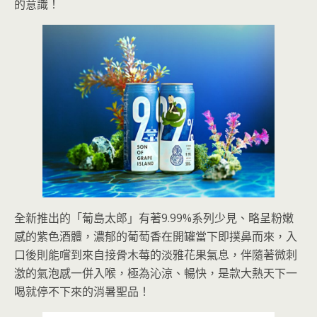
的意識！
全新推出的「葡島太郎」有著9.99%系列少見、略呈粉嫩
感的紫色酒體，濃郁的葡萄香在開罐當下即撲鼻而來，入
口後則能嚐到來自接骨木莓的淡雅花果氣息，伴隨著微刺
激的氣泡感一併入喉，極為沁涼、暢快，是款大熱天下一
喝就停不下來的消暑聖品！