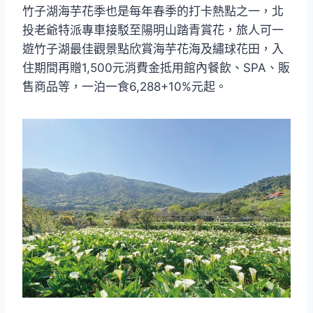
竹子湖海芋花季也是每年春季的打卡熱點之一，北
投老爺特派專車接駁至陽明山踏青賞花，旅人可一
遊竹子湖最佳觀景點欣賞海芋花海及繡球花田，入
住期間再贈1,500元消費金抵用館內餐飲、SPA、販
售商品等，一泊一食6,288+10%元起。