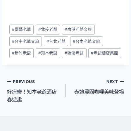
Post
#
傳藝老爺
#
北投老爺
#
南港老爺文旅
Tags:
#
台中老爺文旅
#
台北老爺
#
台南老爺文旅
#
新竹老爺
#
知本老爺
#
礁溪老爺
#
老爺酒店集團
文
PREVIOUS
NEXT
好療鬱！知本老爺酒店
泰迪農園咖哩美味登場
章
春遊趣
導
覽