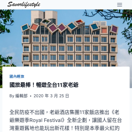
Skip
to
content
國內輕旅
國旅最棒！暢遊全台11家老爺
By
編輯部
2020 年 3 月 25 日
全民防疫不出國，老爺酒店集團11家飯店推出《老
爺樂遊季Royal Festival》全新企劃，讓國人留在台
灣重遊舊地也能玩出新花樣！特別是本季最火紅的