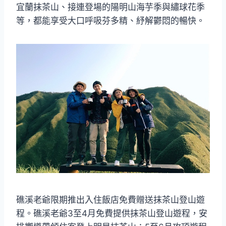
宜蘭抹茶山、接連登場的陽明山海芋季與繡球花季
等，都能享受大口呼吸芬多精、紓解鬱悶的暢快。
礁溪老爺限期推出入住飯店免費贈送抹茶山登山遊
程。礁溪老爺3至4月免費提供抹茶山登山遊程，安