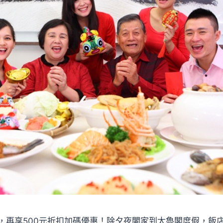
，再享500元折扣加碼優惠！除夕夜闔家到太魯閣度假，飯