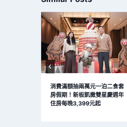
！南港老
消費滿額抽兩萬元一泊二食套
食間」一
房假期！新板凱撒雙星慶週年
住房每晚3,399元起