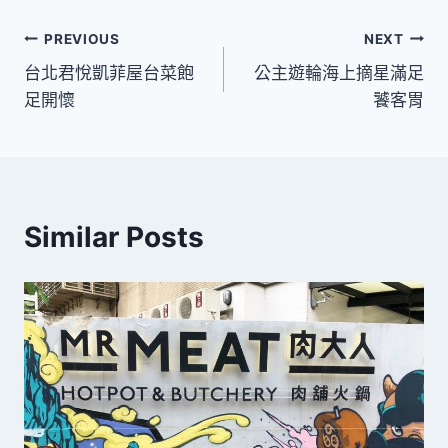
文
PREVIOUS
NEXT
台北君悅凱菲屋台菜飽
公主遊輪海上摘星滿足
章
足開懷
饕客胃
導
覽
Similar Posts