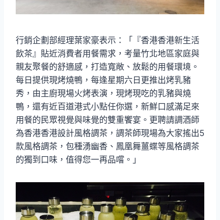
行銷企劃部經理葉家豪表示：「『香港香港新生活
飲茶』貼近消費者用餐需求，考量竹北地區家庭與
親友聚餐的舒適感，打造寬敞、放鬆的用餐環境。
每日提供現烤燒鴨，每逢星期六日更推出烤乳豬
秀，由主廚現場火烤表演，現烤現吃的乳豬與燒
鴨，還有近百道港式小點任你選，新鮮口感滿足來
用餐的民眾視覺與味覺的雙重饗宴。更聘請調酒師
為香港香港設計風格調茶，調茶師現場為大家搖出5
款風格調茶，包種湧幽香、鳳凰舞薑蝶等風格調茶
的獨到口味，值得您一再品嚐。」