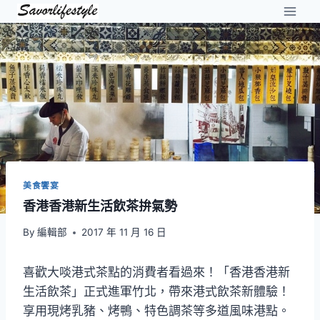
Skip
to
content
美食饗宴
香港香港新生活飲茶拚氣勢
By
編輯部
2017 年 11 月 16 日
喜歡大啖港式茶點的消費者看過來！「香港香港新
生活飲茶」正式進軍竹北，帶來港式飲茶新體驗！
享用現烤乳豬、烤鴨、特色調茶等多道風味港點。