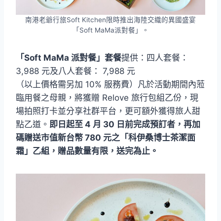
南港老爺行旅Soft Kitchen限時推出海陸交織的異國盛宴
「Soft MaMa派對餐」。
「Soft MaMa 派對餐」套餐
提供：四人套餐：
3,988 元及八人套餐： 7,988 元
（以上價格需另加 10% 服務費）凡於活動期間內蒞
臨用餐之母親，將獲贈 Relove 旅行包組乙份，現
場拍照打卡並分享社群平台，更可額外獲得旅人甜
點乙道。
即日起至 4 月 30 日前完成預訂者，再加
碼贈送市值新台幣 780 元之「科伊桑博士茶潔面
霜」乙組，贈品數量有限，送完為止。