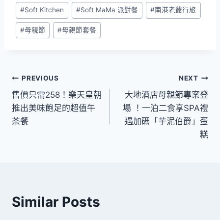
Post
#
Soft Kitchen
#
Soft MaMa 派對餐
#
南港老爺行旅
Tags:
#
母親節
#
母親節套餐
文
PREVIOUS
NEXT
售價只需258！樂天皇朝
大地酒店母親節專案登
章
推出美味飽足的超值午
場 ！一泊二食享SPA禮
導
茶餐
遇加碼「芋泥伯爵」蛋
糕
覽
Similar Posts