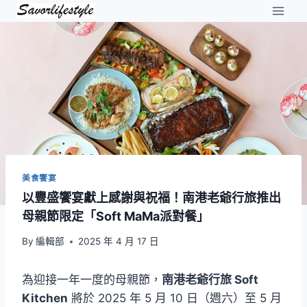
Skip
to
content
美食饗宴
以豐盛饗宴獻上感謝與祝福！南港老爺行旅推出
母親節限定「Soft MaMa派對餐」
By
編輯部
2025 年 4 月 17 日
為迎接一年一度的母親節，
南港老爺行旅 Soft
Kitchen
將於 2025 年 5 月 10 日（週六）至 5 月