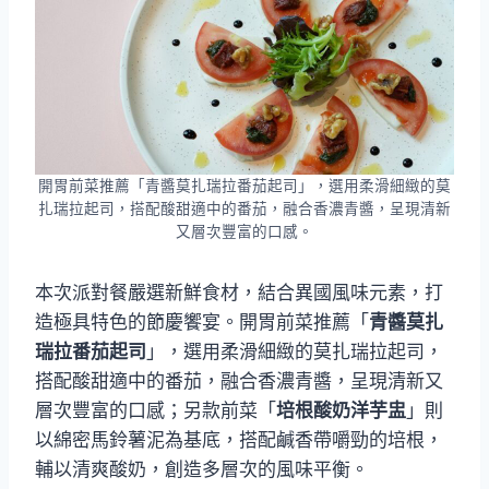
開胃前菜推薦「青醬莫扎瑞拉番茄起司」，選用柔滑細緻的莫
扎瑞拉起司，搭配酸甜適中的番茄，融合香濃青醬，呈現清新
又層次豐富的口感。
本次派對餐嚴選新鮮食材，結合異國風味元素，打
造極具特色的節慶饗宴。開胃前菜推薦「
青醬莫扎
瑞拉番茄起司
」，選用柔滑細緻的莫扎瑞拉起司，
搭配酸甜適中的番茄，融合香濃青醬，呈現清新又
層次豐富的口感；另款前菜「
培根酸奶洋芋盅
」則
以綿密馬鈴薯泥為基底，搭配鹹香帶嚼勁的培根，
輔以清爽酸奶，創造多層次的風味平衡。