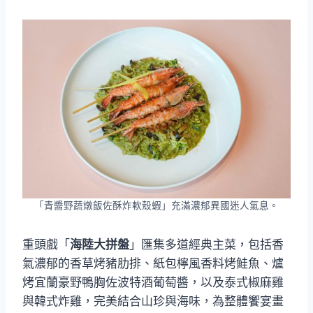
「青醬野蔬燉飯佐酥炸軟殼蝦」充滿濃郁異國迷人氣息。
重頭戲「
海陸大拼盤
」匯集多道經典主菜，包括香
氣濃郁的香草烤豬肋排、紙包檸風香料烤鮭魚、爐
烤宜蘭豪野鴨胸佐波特酒葡萄醬，以及泰式椒麻雞
與韓式炸雞，完美結合山珍與海味，為整體饗宴畫