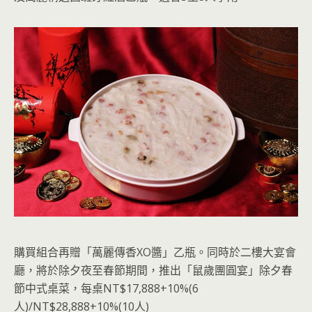
購買組合再贈「萬麗傳香XO醬」乙瓶。同時於二樓大宴會
廳，將於除夕夜至春節期間，推出「鼠歲團圓宴」除夕春
節中式桌菜，每桌NT$17,888+10%(6
人)/NT$28,888+10%(10人)