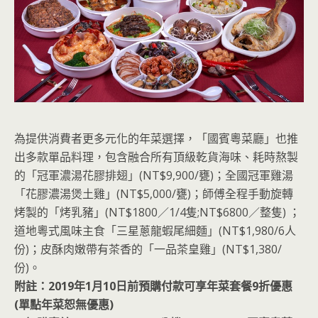
為提供消費者更多元化的年菜選擇，「國賓粵菜廳」也推
出多款單品料理，包含融合所有頂級乾貨海味、耗時熬製
的「冠軍濃湯花膠排翅」(NT$9,900/甕)；全國冠軍雞湯
「花膠濃湯煲土雞」(NT$5,000/甕)；師傅全程手動旋轉
烤製的「烤乳豬」(NT$1800／1/4隻;NT$6800／整隻) ；
道地粵式風味主食「三星蔥龍蝦尾細麵」(NT$1,980/6人
份)；皮酥肉嫩帶有茶香的「一品茶皇雞」(NT$1,380/
份)。
附註：2019年1月10日前預購付款可享年菜套餐9折優惠
(單點年菜恕無優惠)