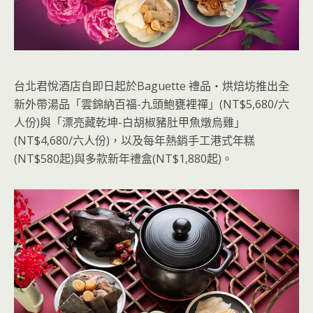
台北君悅酒店自即日起於Baguette 禮品‧烘焙坊推出全
新外帶湯品「雲錦納百福-九頭鮑甕裡禪」(NT$5,680/六
人份)與「漂亮藏乾坤-白胡椒豬肚甲魚燉烏雞」
(NT$4,680/六人份)，以及每年熱銷手工港式年糕
(NT$580起)與多款新年禮盒(NT$1,880起)。