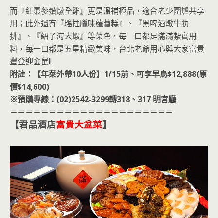
而『紅棗參鬚燉全雞』更是溫補極品，適合老少圍爐共享
用；此外還有『瑤柱臘味蘿蔔糕』、『黑啤酒燉牛肋
排』、『紹子海大蝦』等菜色，每一口都是滿滿紮實用
料，每一口都是五星精緻美味，台北老爺用心與大家富貴
豐登迎金鼠!!
附註：【年菜外帶10人份】1/15前、可享早鳥$12,888(原
價$14,600)
※預購專線：(02)2542-3299轉318、317 明宮廳
＝＝＝＝＝＝＝＝＝＝＝＝＝＝＝＝＝＝＝＝＝
【君品酒店
富貴大盆菜
】