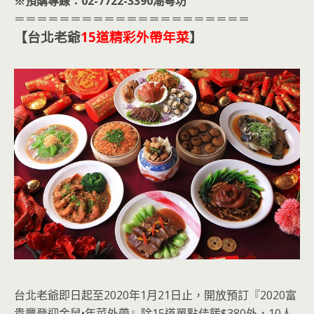
※預購專線：02-7722-3390潮粵坊
＝＝＝＝＝＝＝＝＝＝＝＝＝＝＝＝＝＝＝＝＝
【台北老爺
15道精彩外帶年菜
】
台北老爺即日起至2020年1月21日止，開放預訂『2020富
貴豐登迎金鼠•年菜外帶』除15道單點佳餚$380外，10人