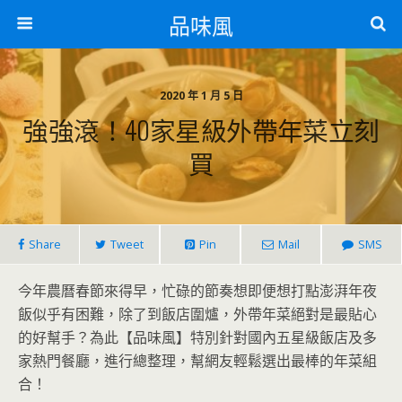
品味風
2020 年 1 月 5 日
強強滾！40家星級外帶年菜立刻
買
Share
Tweet
Pin
Mail
SMS
今年農曆春節來得早，忙碌的節奏想即便想打點澎湃年夜
飯似乎有困難，除了到飯店圍爐，外帶年菜絕對是最貼心
的好幫手？為此【品味風】特別針對國內五星級飯店及多
家熱門餐廳，進行總整理，幫網友輕鬆選出最棒的年菜組
合！