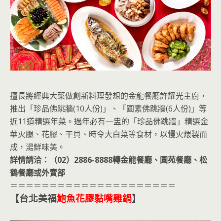
擅長將經典大菜做創新料理發想的金龍餐廳許耀光主廚，
推出「珍品佛跳牆(10人份)」、「圓素佛跳牆(6人份)」等
近11道精選年菜。過年必有一盅的「珍品佛跳牆」精選金
華火腿、花膠、干貝、時令大白菜等食材，以慢火煨製而
成，湯鮮味美。
詳情請洽：（02）2886-8888轉金龍餐廳、圓苑餐廳、松
鶴餐廳或外賣部
＝＝＝＝＝＝＝＝＝＝＝＝＝＝＝＝＝＝＝＝＝
【台北美福
鮑魚花膠黏嘴雞鍋
】