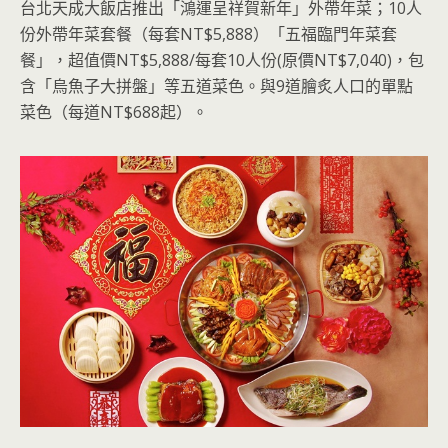
台北天成大飯店推出「鴻運呈祥賀新年」外帶年菜；10人
份外帶年菜套餐（每套NT$5,888）「五福臨門年菜套
餐」，超值價NT$5,888/每套10人份(原價NT$7,040)，包
含「烏魚子大拼盤」等五道菜色。與9道膾炙人口的單點
菜色（每道NT$688起）。