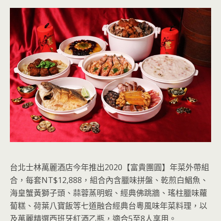
台北士林萬麗酒店今年推出2020【富貴團圓】年菜外帶組
合，每套NT$12,888，組合內含臘味拼盤、乾煎白鯧魚、
海皇蟹黃獅子頭、蒜蓉蒸明蝦、經典佛跳牆、瑤柱臘味蘿
蔔糕、荷葉八寶飯等七道融合經典台粵風味年菜料理，以
及萬麗精選西班牙紅酒乙瓶，適合5至8人享用。