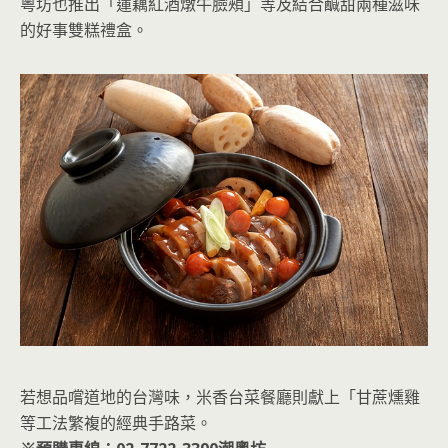
粵坊也推出「蓮藕紅酒燉牛臉頰」等及結合鹹甜兩種滋味
的好事雙糕禮盒。
若想品嚐道地的台灣味，米香台菜餐廳則獻上「甘蔗燻雞
等工法繁複的經典手路菜。