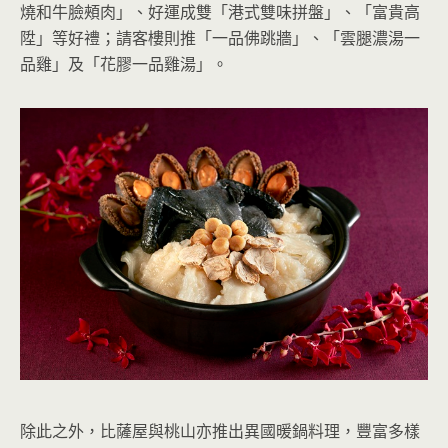
燒和牛臉頰肉」、好運成雙「港式雙味拼盤」、「富貴高
陞」等好禮；請客樓則推「一品佛跳牆」、「雲腿濃湯一
品雞」及「花膠一品雞湯」。
除此之外，比薩屋與桃山亦推出異國暖鍋料理，豐富多樣