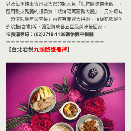
以及每年推出皆迅速售罄的超人氣「紅蟳臘味糯米飯」、
選用整支豬腿的超霸氣「爐烤噶瑪蘭豬大腿」，另外還有
「超值限量年菜套餐」內容有開運大拼盤、頂級花膠鮑魚
佛跳牆(含甕)等，讓您將成套五星級美味帶回家。
※預購專線：(02)2718-1188轉怡園中餐廳
＝＝＝＝＝＝＝＝＝＝＝＝＝＝＝＝＝＝＝＝＝
【台北君悅
九頭鮑甕裡禪
】