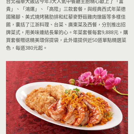
台北福華大飯店今年3大人氣中餐廳主廚精心獻上了「富
貴」、「鴻運」、「高陞」三款套餐，與經典西式年菜德
國豬腳、美式燒烤豬肋排和紅藜麥野菇雞肉燉飯等多樣佳
餚，囊括了江浙料理、台菜、廣東菜及西餐，分別推出招
牌菜式，用美味連結長輩的心。年菜套餐每套9,888元，購
買套餐贈送精美環保提袋，此外還提供近50道單點精選菜
色，每道380元起。