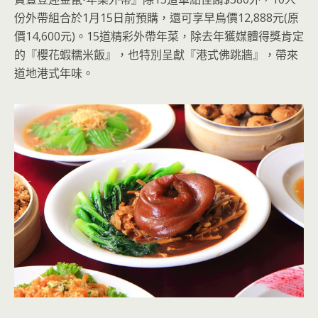
份外帶組合於1月15日前預購，還可享早鳥價12,888元(原
價14,600元)。15道精彩外帶年菜，除去年獲媒體得獎肯定
的『櫻花蝦糯米飯』，也特別呈獻『港式佛跳牆』，帶來
道地港式年味。