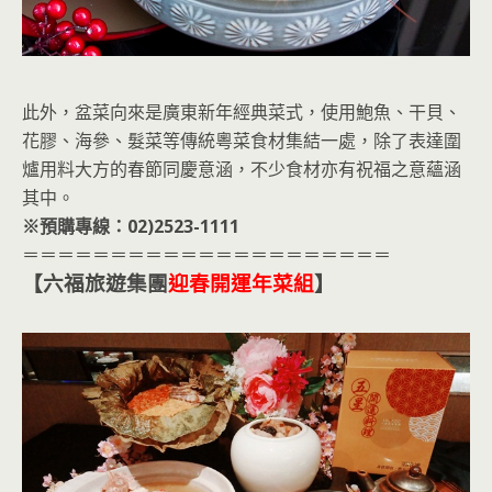
此外，盆菜向來是廣東新年經典菜式，使用鮑魚、干貝、
花膠、海參、髮菜等傳統粵菜食材集結一處，除了表達圍
爐用料大方的春節同慶意涵，不少食材亦有祝福之意蘊涵
其中。
※預購專線：02)2523-1111
＝＝＝＝＝＝＝＝＝＝＝＝＝＝＝＝＝＝＝＝＝
【六福旅遊集團
迎春開運年菜組
】