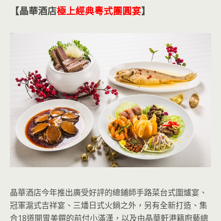
【晶華酒店
極上經典粵式團圓宴
】
晶華酒店今年推出廣受好評的總鋪師手路菜台式圍爐宴、
冠軍滬式吉祥宴、三燔日式火鍋之外，另有全新打造、集
合18道開胃美饌的前付小滿漢，以及由晶華軒港籍廚藝總