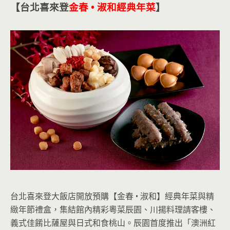
【台北喜來登
金春 • 淑和經典年菜
】
台北喜來登大飯店開放預購【金春 • 淑和】經典年菜與精
緻年節禮盒，集結館內精彩粵菜辰園、川揚料理請客樓、
義式佳餚比薩屋與日式和食桃山。辰園首度推出「澳洲紅