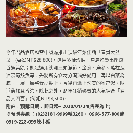
今年君品酒店頤宮中餐廳推出頂級年菜佳餚「富貴大盆
菜」(每盆NT$28,800)，選用多樣珍饈，層層推疊出圍爐
首選美饌；則是選用澳洲三頭湯鮑、金蠔、烏參、瑤柱及
油浸筍殼魚等，先將所有食材分開滷好備用，再以白菜為
底，一層一層將食材擺上，最後再淋上勾芡的雞高湯，味
道馥郁且香濃。除此之外，歷年狂銷熱賣的人氣組合「君
品大四喜」(每組NT$4,500)。
附註：預購日期：即日起~ 2020/01/24(售完為止)
※預購專線 ：(02)2181-9999轉3260、 0966-577-800或
0919-228-099陳小姐
＝＝＝＝＝＝＝＝＝＝＝＝＝＝＝＝＝＝＝＝＝