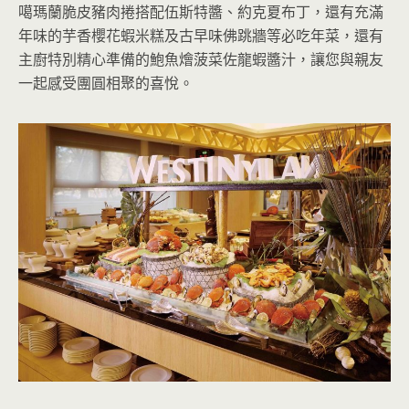
噶瑪蘭脆皮豬肉捲搭配伍斯特醬、約克夏布丁，還有充滿
年味的芋香櫻花蝦米糕及古早味佛跳牆等必吃年菜，還有
主廚特別精心準備的鮑魚燴菠菜佐龍蝦醬汁，讓您與親友
一起感受團圓相聚的喜悅。