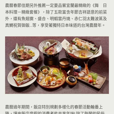
農曆春節佳期另外推薦一定要品嘗宜蘭最精緻的《舞 日
本料理－精緻套餐》，除了五款富含年節吉祥語意的前菜
外，還有魚翅霙、盛合、明蝦雲丹燒、赤仁羽太難波蒸及
真鯛祝賀御飯…等，享受著獨特日本味道的台灣農曆年。
農曆過年期間，飯店特別規劃多樣化的春節活動輪番上
陣，讓來飯店度假的消費者能共享年味! 除了熱鬧的民俗