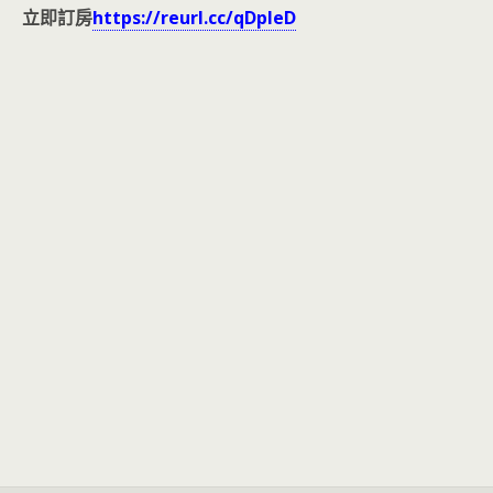
立即訂房
https://reurl.cc/qDpleD