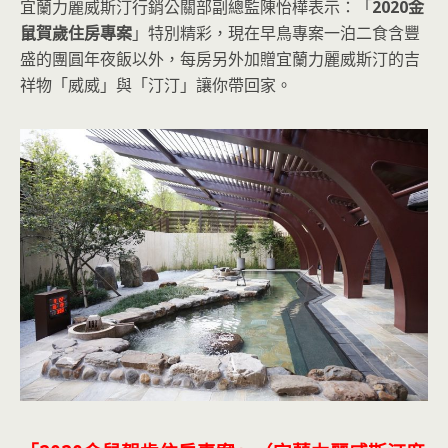
宜蘭力麗威斯汀行銷公關部副總監陳怡樺表示：「
2020金
鼠賀歲住房專案
」特別精彩，現在早鳥專案一泊二食含豐
盛的團圓年夜飯以外，每房另外加贈宜蘭力麗威斯汀的吉
祥物「威威」與「汀汀」讓你帶回家。