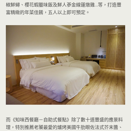
椒鮮蟳、櫻花蝦臘味飯及鮮人蔘金線蓮燉雞…等，打造豐
富精緻的年菜佳餚，五人以上即可預定。
而《知味西餐廳－自助式餐點》除了數十道豐盛的應景料
理，特別推薦老饕最愛的爐烤美國牛肋眼佐法式芥末醬、