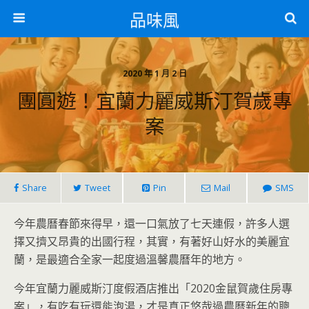
品味風
2020 年 1 月 2 日
團圓遊！宜蘭力麗威斯汀賀歲專
案
Share
Tweet
Pin
Mail
SMS
今年農曆春節來得早，還一口氣放了七天連假，許多人選
擇又擠又昂貴的出國行程，其實，有著好山好水的美麗宜
蘭，是最適合全家一起度過溫馨農曆年的地方。
今年宜蘭力麗威斯汀度假酒店推出「2020金鼠賀歲住房專
案」，有吃有玩還能泡湯，才是真正悠哉過農曆新年的聰