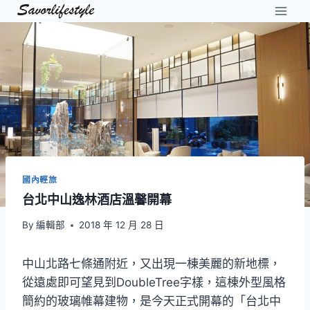
Skip
to
content
國內輕旅
台北中山逸林酒店溫馨開幕
By
編輯部
2018 年 12 月 28 日
中山北路七條通附近，又出現一棟美麗的新地標，
從遠處即可望見到DoubleTree字樣，這棟外型風格
簡約的玻璃帷幕建物，是今天正式開幕的「台北中