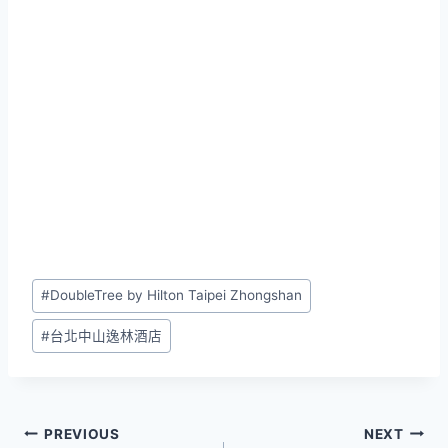
Post
#
DoubleTree by Hilton Taipei Zhongshan
Tags:
#
台北中山逸林酒店
文
PREVIOUS
NEXT