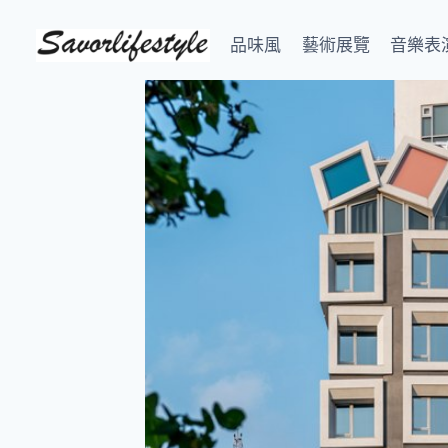
Skip
to
品味風
藝術展覽
音樂表
content