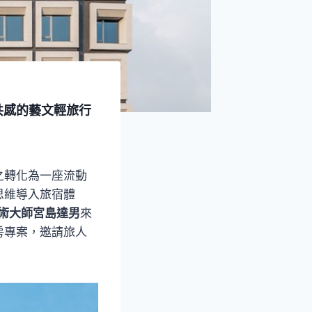
共感的藝文輕旅行
之轉化為一座流動
思維導入旅宿體
術大師宮島達男
來
房專案，邀請旅人