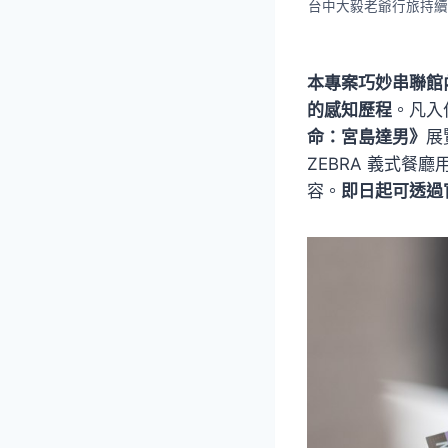
台中大毅老爺行旅持續
本專案巧妙串聯館
的感知歷程
。凡入
命：宮島達男》
展
ZEBRA 義式
容。
即日起可透過官