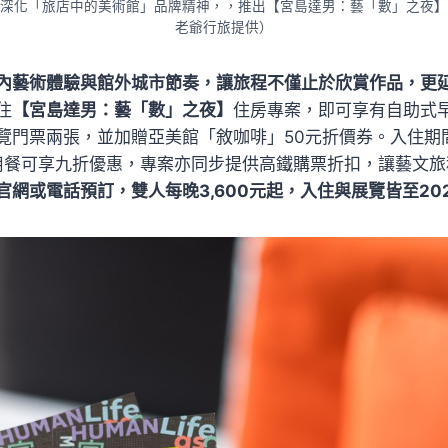
深化「旅店中的美術館」品牌精神，，推出【宮島達男：藝「數」之夜】
老爺行旅提供）
內藝術體驗與館外城市節奏，讓旅程不僅止於欣賞作品，更
住
【宮島達男：藝「數」之夜】
住房專案，即可享有自助式
覽門票兩張，並加贈亞美館「敘咖啡」50元折價券。入住期
餐廳用餐可享九折優惠，專案亦同步提供高鐵購票折扣，讓藝文
網或電話預訂，雙人每晚3,600元起，入住與展覽皆至202