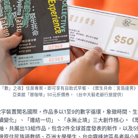
「數」之夜】住房專案，即可享有自助式早餐、《眾生共命：宮島達男》
亞美館「敘咖啡」50元折價券。（台中大毅老爺行旅提供）
D 數字裝置聞名國際，作品多以1至9的數字循環，象徵時間、
續變化」、「連結一切」、「永無止境」三大創作核心。《
軸，共展出13組作品，包含2件全球首度發表的新作，以及5
灣原住民族語教師、亞洲大學學生、台中霧峰地區長者與小