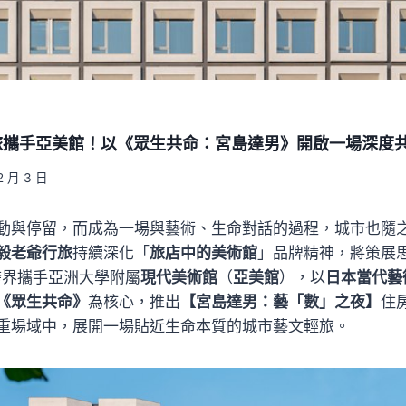
旅攜手亞美館！以《眾生共命：宮島達男》開啟一場深度
2 月 3 日
動與停留，而成為一場與藝術、生命對話的過程，城市也隨
毅老爺行旅
持續深化「
旅店中的美術館
」品牌精神，將策展
跨界攜手亞洲大學附屬
現代美術館
（
亞美館
），以
日本當代藝
《眾生共命》
為核心，推出
【宮島達男：藝「數」之夜】
住
重場域中，展開一場貼近生命本質的城市藝文輕旅。