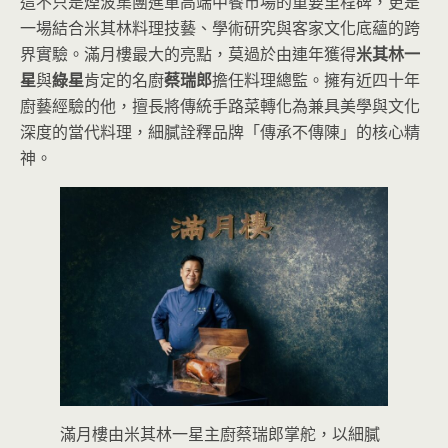
這不只是煙波集團進軍高端中餐市場的重要里程碑，更是
一場結合米其林料理技藝、學術研究與客家文化底蘊的跨
界實驗。滿月樓最大的亮點，莫過於由連年獲得
米其林一
星
與
綠星
肯定的名廚
蔡瑞郎
擔任料理總監。擁有近四十年
廚藝經驗的他，擅長將傳統手路菜轉化為兼具美學與文化
深度的當代料理，細膩詮釋品牌「傳承不傳陳」的核心精
神。
滿月樓由米其林一星主廚蔡瑞郎掌舵，以細膩