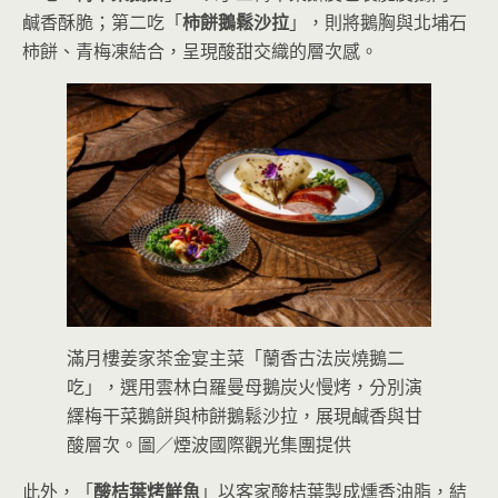
鹹香酥脆；第二吃「
柿餅鵝鬆沙拉
」，則將鵝胸與北埔石
柿餅、青梅凍結合，呈現酸甜交織的層次感。
滿月樓姜家茶金宴主菜「蘭香古法炭燒鵝二
吃」，選用雲林白羅曼母鵝炭火慢烤，分別演
繹梅干菜鵝餅與柿餅鵝鬆沙拉，展現鹹香與甘
酸層次。圖／煙波國際觀光集團提供
此外，「
酸桔葉烤鮮魚
」以客家酸桔葉製成燻香油脂，結