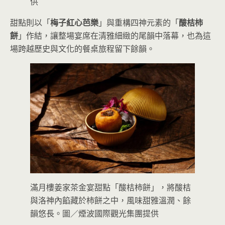
供
甜點則以「
梅子紅心芭樂
」與重構四神元素的「
酸桔柿
餅
」作結，讓整場宴席在清雅細緻的尾韻中落幕，也為這
場跨越歷史與文化的餐桌旅程留下餘韻。
滿月樓姜家茶金宴甜點「酸桔柿餅」，將酸桔
與洛神內餡藏於柿餅之中，風味甜雅溫潤、餘
韻悠長。圖／煙波國際觀光集團提供