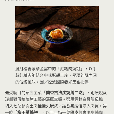
滿月樓姜家茶金宴中的「紅糟肉燒餅」，以手
製紅糟肉餡結合中式酥餅工序，呈現外酥內潤
的傳統風味。圖／煙波國際觀光集團提供
最受矚目的鎮店主菜「
蘭香古法炭燒鵝二吃
」，則展現蔡
瑞郎對傳統燒烤工藝的深厚掌握。選用雲林白羅曼母鵝，
填入七葉蘭與土肉桂慢火炭烤，讓香氣緩慢滲入肉質。第
一吃「
梅干菜鵝餅
」，以手工梅干菜餅皮包裹脆皮鵝肉，