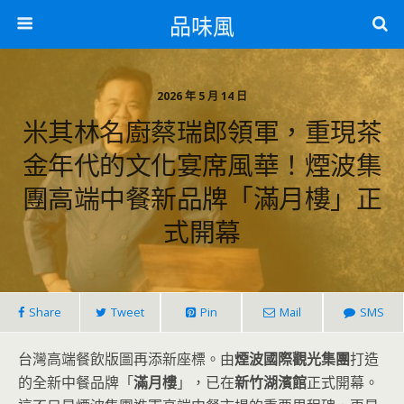
品味風
2026 年 5 月 14 日
米其林名廚蔡瑞郎領軍，重現茶
金年代的文化宴席風華！煙波集
團高端中餐新品牌「滿月樓」正
式開幕
Share
Tweet
Pin
Mail
SMS
台灣高端餐飲版圖再添新座標。由
煙波國際觀光集團
打造
的全新中餐品牌「
滿月樓
」，已在
新竹湖濱館
正式開幕。