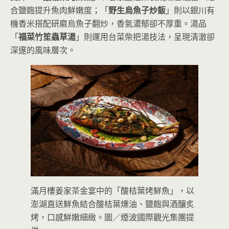
合鹽麴提升魚肉鮮嫩度；「
野生烏魚子炒飯
」則以銀川有
機香米搭配研磨烏魚子翻炒，香氣濃郁卻不厚重。湯品
「
福菜竹笙蟲草湯
」則運用台菜柴把湯技法，呈現清澈卻
深邃的風味層次。
滿月樓姜家茶金宴中的「酸桔葉烤鮮魚」，以
澎湖直送鮮魚結合酸桔葉燻油、鹽麴與酒釀炙
烤，口感鮮嫩細緻。圖／煙波國際觀光集團提