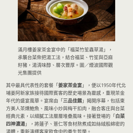
滿月樓姜家茶金宴中的「福菜竹笙蟲草湯」，
承襲台菜柴把湯工法，結合福菜、竹笙與亞麻
籽豬，湯清味醇、層次豐厚。圖／煙波國際觀
光集團提供
其中最具代表性的套餐「
姜家茶金宴
」，便以1950年代北
埔姜阿新家族接待國際賓客的歷史場景為靈感，重現茶金
年代的盛宴風華。宴席由「
三品佳餚
」揭開序幕，包括東
方美人茶燻鮑魚、風味小炒與梅干扣肉，融合客庄與台菜
經典元素，以細膩工法層層堆疊風味。接著登場的「
白菜
四神濃湯
」，將蓮子、薏仁等食材熬煮成如絲絨般綿密的
湯體，重新演繹客家飲食中的養生哲學。