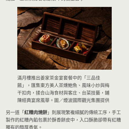
滿月樓推出姜家茶金宴套餐中的「三品佳
餚」，匯集東方美人茶燻鮑魚、風味小炒與梅
干扣肉，揉合山海食材與客庄、台菜技藝，鋪
陳經典宴席風華。圖／煙波國際觀光集團提供
另一道「
紅糟肉燒餅
」則展現繁複細膩的傳統工序，手工
製作的紅糟內餡包裹於酥香餅皮中，入口酥脆卻帶有紅糟
獨有的醇厚香氣。