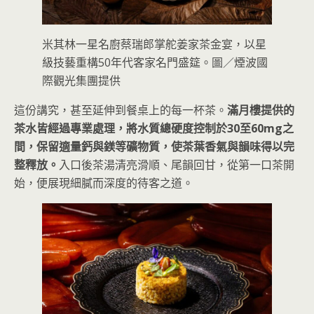
米其林一星名廚蔡瑞郎掌舵姜家茶金宴，以星
級技藝重構50年代客家名門盛筵。圖／煙波國
際觀光集團提供
這份講究，甚至延伸到餐桌上的每一杯茶。
滿月樓提供的
茶水皆經過專業處理，將水質總硬度控制於30至60mg之
間，保留適量鈣與鎂等礦物質，使茶葉香氣與韻味得以完
整釋放。
入口後茶湯清亮滑順、尾韻回甘，從第一口茶開
始，便展現細膩而深度的待客之道。