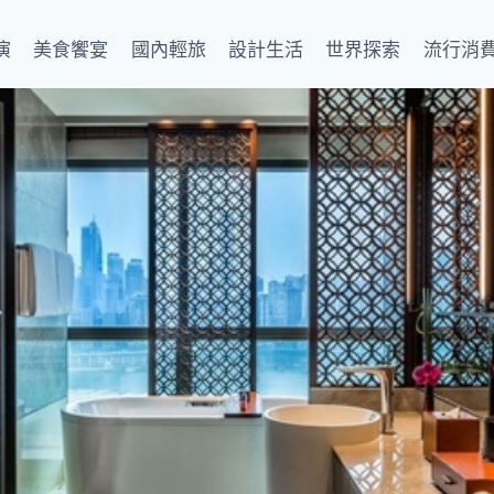
演
美食饗宴
國內輕旅
設計生活
世界探索
流行消