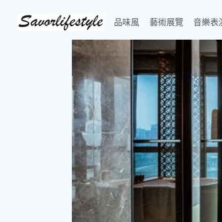
Skip
to
品味風
藝術展覽
音樂表
content