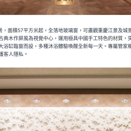
客房，面積57平方米起，全落地玻璃窗，可盡觀重慶江景及城
古典木作屏風為視覺中心，運用極具中國手工特色的材質，
大浴缸臨窗而設，多種沐浴體驗喚醒全新每一天。專屬管家
護客人隱私。