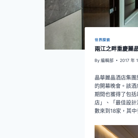
世界探索
兩江之畔重慶麗
By
編輯部
2017 年 
晶華麗晶酒店集團
的開幕晚會。該酒
期間也獲得了包括
店」、「最佳設計
數來到18家，其中