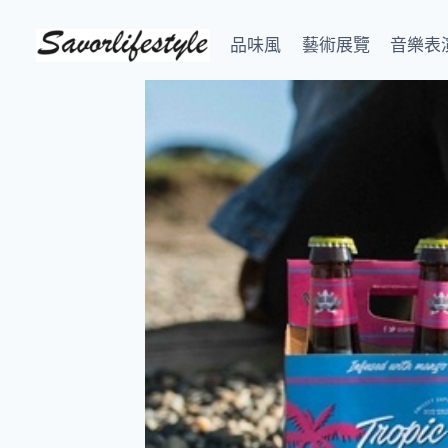
Skip
to
品味風
藝術展覽
音樂表
content