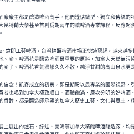
酒廠廠主都是釀造啤酒高手，他們遵循微型、獨立和傳統的
大昆特蘭大學甚至首創爲期兩年的釀啤酒專業課程，反應超
。
t Beer 意即工藝啤酒，台灣精釀啤酒市場正快速竄起，越來越
水、麥、啤酒花是釀造啤酒最重要的原料，加拿大天然無污
的麥子、啤酒花香氣濃郁久久不散，純淨甘甜的高山泉水更
的信念！凱麥成立的初衷，即是期盼以最專業的國際視野，
費者也喝到加拿大極致順口、酒體飽滿、層次分明的好啤酒
的香醇，都是釀造師承襲的加拿大歷史工藝、文化與風土，
展上展出的爐石、綠蛙、豪灣等加拿大精釀啤酒釀造廠，均