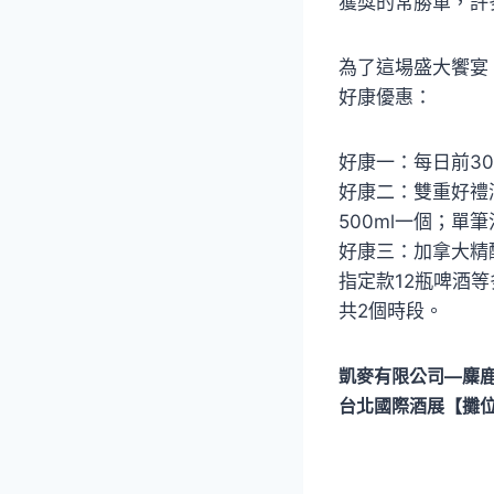
獲獎的常勝軍，許
為了這場盛大饗宴
好康優惠：
好康一：每日前3
好康二：雙重好禮
500ml一個；單
好康三：加拿大精釀
指定款12瓶啤酒等
共2個時段。
凱麥有限公司—麋
台北國際酒展【攤位