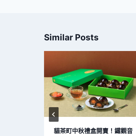
導
覽
Similar Posts
夏姿・陳
貓茶町中秋禮盒開賣！鐵觀音