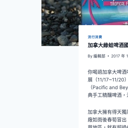
流行消費
加拿大綠蛙啤酒
By
編輯部
2017 年 
你喝過加拿大啤酒
展（11/17~1
（Pacific and
典手工精釀啤酒，
加拿大擁有得天獨
廠如雨後春筍冒出
華地區，就有超過