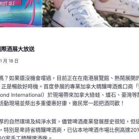
國際酒展大放送
11 月 18 日
嗎？如果還沒機會嚐過，目前正在在南港展覽館、熱鬧展開的2
1/20）正是暢飲好時機。首度參展的專業加拿大精釀啤酒進口商
 Beyond International）於現場帶來加拿大綠蛙、爐石、豪灣
活動現場並祭出多重優惠好康，邀民眾一起把酒同歡！
厚的自然環境及純淨水質，儘管啤酒產業發展歷史很短，但
，特別是卑詩省精釀啤酒商，已佔本地啤酒市場比例高達20
60家手工精釀啤酒廠。