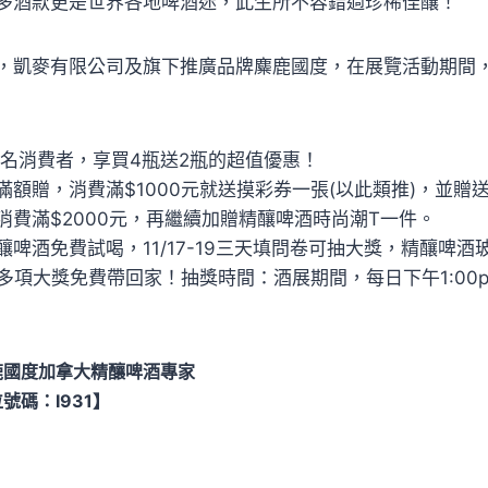
多酒款更是世界各地啤酒迷，此生所不容錯過珍稀佳釀！
，凱麥有限公司及旗下推廣品牌麋鹿國度，在展覽活動期間
0名消費者，享買4瓶送2瓶的超值優惠！
滿額贈，消費滿$1000元就送摸彩券一張(以此類推)，並贈
筆消費滿$2000元，再繼續加贈精釀啤酒時尚潮T一件。
啤酒免費試喝，11/17-19三天填問卷可抽大獎，精釀啤
多項大獎免費帶回家！抽獎時間：酒展期間，每日下午1:00pm 
鹿國度加拿大精釀啤酒專家
號碼：I931】