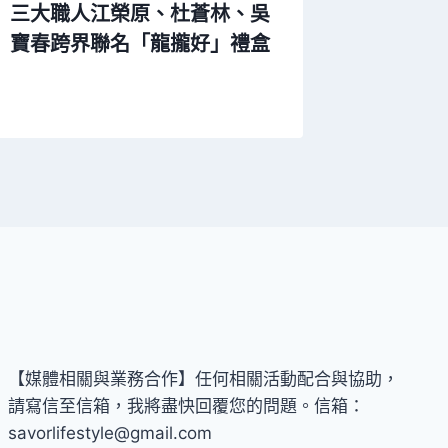
三大職人江榮原、杜蒼林、吳
歲末最
寶春跨界聯名「龍攏好」禮盒
攜話題
快閃登
【媒體相關與業務合作】任何相關活動配合與協助，
請寫信至信箱，我將盡快回覆您的問題。信箱：
savorlifestyle@gmail.com