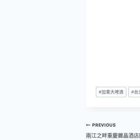
Post
#
加拿大啤酒
#
台
Tags:
文
PREVIOUS
兩江之畔重慶麗晶酒店
章