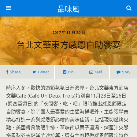
品味風
2017 年 11 月 20 日
台北文華東方感恩自助饗宴
Share
Tweet
Pin
Mail
SMS
時序入冬，歡快的過節氣氛日漸濃厚，台北文華東方酒店
文華Café (Café Un Deux Trois)特別自11月23日至26日
(週四至週日)的「晚間饗‧吃‧吧」限時推出感恩節限定
自助饗宴，除了國人最喜愛的生猛海鮮吧外，主廚張學泰
精心打造一系列感恩節必嚐的美味佳餚，包括現切爐烤火
雞、美國帶骨肋眼牛排、薑味南瓜栗子濃湯、烤蜜汁火腿
搭鳳梨芥末籽洋芋沙拉等，還有主廚現做感恩節限定特色