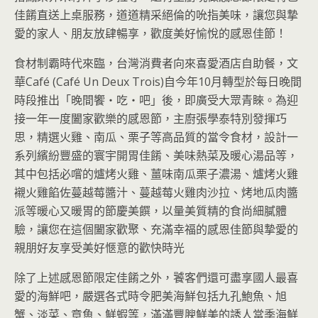
佳餚直送上桌服務，道道精采絕倫的吮指美味，讓您與摯
愛的家人、朋友放肆暢享，歡度美好愉悅的感恩佳節！
食材制霸時代來臨，台灣消費者向來喜愛酒店自助餐，文
華Café (Café Un Deux Trois)自今年10月轉型於每日晚間
時段推出「晚間饗‧吃‧吧」後，即廣受大眾青睞。為迎
接一年一度闔家歡樂的感恩節，主廚張學泰特別發揮巧
思，精選火雞、南瓜、栗子等高品質的當令食材，設計一
系列繽紛豐盛的寰宇開胃佳餚、美味熱菜及暖心湯品等，
其中包括必嚐的爐烤火雞、薑味南瓜栗子濃湯、爐烤火雞
襯火雞餡佐蔓越莓醬汁、蔓越莓火雞肉沙拉、烤地瓜肉醬
派等暖心又暖胃的節慶美饌，以量美質精的食尚細膩體
驗，讓您在這個闔家歡聚、充滿幸福的感恩佳節與摯愛的
親朋好友享受美好愜意的歡快時光
除了上述感恩節限定佳餚之外，饕客們還可盡享國人最喜
愛的海鮮吧，嚴選各式時令肥美海鮮包括九孔鮑魚、旭
蟹、淡菜、章魚、鮮蝦等，滿滿豐腴鮮美的誘人當季海鮮