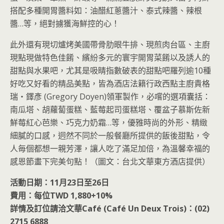
搭配多種開胃醬料如：油醋紅蔥醬汁、泰式辣醬、辣根
醬…等，絕對擄獲海鮮控的心！
此外還有現切爐烤美國帶骨肋眼牛排、現煎肉台區、主廚
現點現做特色佳餚、繽紛多元的寰宇開胃菜餚以及誘人的
甜點與水果吧，尤其是吸睛指數破表的甜點吧羅列逾10種
好吃又好看的精品美點，皆為酒店法籍行政西點主廚貴格
瑞‧鐸彥 (Gregory Doyen)領軍製作，必嚐的選項囊括：
南瓜塔、胡蘿蔔蛋糕、藍莓起司蛋糕塔、覆盆子慕斯佐新
鮮莓紅心芭樂、巧克力奶霜…等，優雅時尚的外形、精緻
細膩的口感，迥然不同於一般餐廳所提供的飯後甜點，令
人毎個都想一親芳澤，讓人吃了滿足加倍，為溫馨幸福的
感恩節畫下完美句點！（圖文：台北文華東方酒店提供）
活動日期：11月23日至26日
費用：每位TWD 1,880+10%
詳情及訂位請洽文華Café (Café Un Deux Trois)：(02)
2715 6888