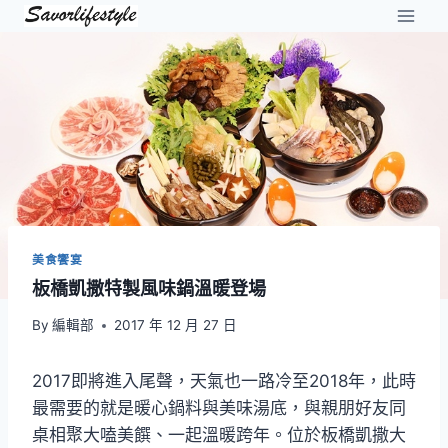
Skip
to
content
美食饗宴
板橋凱撒特製風味鍋溫暖登場
By
編輯部
2017 年 12 月 27 日
2017即將進入尾聲，天氣也一路冷至2018年，此時
最需要的就是暖心鍋料與美味湯底，與親朋好友同
桌相聚大嗑美饌、一起溫暖跨年。位於板橋凱撒大