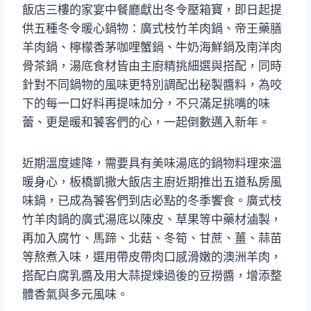
飯店三樓的家宴中餐廳獻出冬令壓箱寶，即日起提
供五種冬令暖心鍋物：廣式枝竹羊肉鍋、帝王藥膳
羊肉鍋、檸檬香茅咖哩蟹鍋、牛奶海鮮鍋及南洋肉
骨茶鍋，湯底食材皆由主廚精挑細選與搭配，同時
針對不同鍋物的風味更特別調配出秘製醬料，為咬
下的每一口好料再提味加分，不只滿足挑嘴的味
蕾、更是暖和饕客們的心，一起倒數邁入新年。
近期溫度遽降，需要具有美味湯底的鍋物料理來溫
暖身心，板橋凱撒大飯店主廚近期推出五道私房風
味鍋，已成為饕客們到店必點的冬季饗食。廣式枝
竹羊肉鍋的廣式湯底以陳皮、草果等中藥材滷製，
再加入腐竹、馬蹄、北菇、冬筍、甘蔗、薑、蒜苗
等熬煮入味，選用帶皮帶肉口感滑嫩的澳洲羊肉，
搭配白腐乳醬及用大蒜提煉過後的豆撈醬，增添整
體香氣與多元風味。