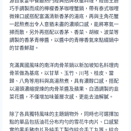
源自家宴中餐廳熱門經典招牌秋蟹料理，經由主廚
巧手調製而成的檸檬香茅咖哩蟹鍋，帶有泰式咖哩
微辣口感搭配富滿清新香茅的湯底，再與主角花蟹
一起熬煮出令人意猶未盡的濃順口感，能將寒氣一
掃而散，另外再搭配以香茅、香菜、胡椒、波菜等
調製的香茅青檸醬，以醬中的青檸香氣來點綴鍋中
的甘香鮮甜。
充滿異國風味的南洋肉骨茶鍋以新加坡知名料理肉
骨茶做為基底，以甘草、玉竹、川芎、桂皮、當
歸、八角等用料與高湯熬煮，具有濃醇口感，搭配
以湯頭濃縮提煉的肉骨茶醬及蘋果、白酒調製的韭
菜花醬，不僅增加味蕾層次感、更能去油解膩。
除了各具獨特風味的主題鍋物外，同時也可選擇加
點的單品包括油花分布均勻的雪花牛肉片、口感緊
實的黑毛豬肉片及純手工製作綜合手工丸等。綜合