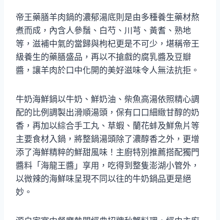
帝王藥膳羊肉鍋的濃郁湯底則是由多種養生藥材熬
煮而成，內含人參鬚、白芍、川芎、黃耆、熟地
等，滋補中氣的當歸與枸杞更是不可少，堪稱帝王
級養生的藥膳盛品，再以不搶戲的腐乳醬及豆瓣
醬，讓羊肉於口中化開的美好滋味令人無法抗拒。
牛奶海鮮鍋以牛奶、鮮奶油、柴魚高湯依照精心調
配的比例調製出滑順湯頭，保有口口細緻甘醇的奶
香，再加以綜合手工丸、草蝦、蘭花蚌及鮮魚片等
主要食材入鍋，將整鍋湯頭除了濃醇香之外，更增
添了海鮮精粹的鮮甜風味！主廚特別推薦搭配獨門
醬料「海龍王醬」享用，吃得到整隻澎湖小管外，
以微辣的海鮮味呈現不同以往的牛奶鍋品更是絕
妙。