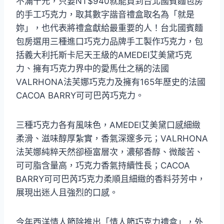
不滿千元，只要NT$940就能買到台北國賓麵包房
的手工巧克力，取其數字諧音禮盒取名為「就是
妳」，也代表將禮盒獻給最重要的人！台北國賓麵
包房選用三種進口巧克力品牌手工製作巧克力，包
括義大利托斯卡尼天王級的AMEDEI艾美黛巧克
力、擁有巧克力界中的愛馬仕之稱的法國
VALRHONA法芙娜巧克力及擁有165年歷史的法國
CACOA BARRY可可巴芮巧克力。
三種巧克力各有風味色，AMEDEI艾美黛口感細緻
柔滑、滋味醇厚紮實，香氣深邃多元；VALRHONA
法芙娜純粹天然卻極富層次，濃郁香醇、微酸苦、
可可脂含量高，巧克力香氣持續性長；CACOA
BARRY可可巴芮巧克力柔順且細緻的香料芬芳中，
展現出迷人且強烈的口感。
今年西洋情人節除推出「情人節巧克力禮盒」，外