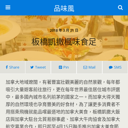
品味風
2018 年 3 月 21 日
板橋凱撒楓味食足
Share
Tweet
Pin
Mail
SMS
加拿大地域遼闊，有著豐富壯觀美麗的自然景觀，每年都
吸引大量遊客前往旅行，更在每年世界最佳居住城市評選
中，最多國內城市名列前茅的國家之一。而加拿大得天獨
厚的自然環境也孕育豐美的好食材，為了讓更多消費者不
用搭乘飛機就能品嚐最道地的加拿大美食，板橋凱撒大飯
店與加拿大駐台北貿易辦事處、加拿大牛肉協會及加拿大
航空異業合作，即日起至4月15日聯手推出加拿大美食節