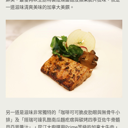
一道滋味清爽美味的加拿大美饌。
另一道是滋味非常獨特的「咖啡可可脆皮肋眼與無骨牛小
排」及「搭瑞可達乳酪南瓜麵疙瘩與碳烤四季豆佐牛骨髓
貝亞恩醬汁」，昆汀大廚選用Prime等級的加拿大牛肉，