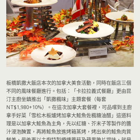
板橋凱撒大飯店本次的加拿大美食活動，同時在飯店三個
不同的風味餐廳進行。包括：「卡拉拉義式餐廳」更由昆
汀主廚坐鎮推出「凱撒楓味」主題套餐（每套
NT$1,980+10%）。在這次加拿大套餐裡，可品嚐到主廚
拿手好菜「雪松木板爐烤加拿大鮭魚佐楓糖油醋」這道料
理是以加拿大鮭魚為主角，先以紅糖、芥末子等製作的醬
汁浸泡醃置，再將鮭魚放進烤箱蒸烤，烤出來的鮭魚肉質
鮮美，最後再以主廚特製煙燻蘑菇及蘋果脆片提味，就是