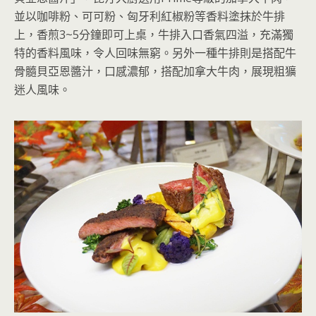
並以咖啡粉、可可粉、匈牙利紅椒粉等香料塗抹於牛排
上，香煎3~5分鐘即可上桌，牛排入口香氣四溢，充滿獨
特的香料風味，令人回味無窮。另外一種牛排則是搭配牛
骨髓貝亞恩醬汁，口感濃郁，搭配加拿大牛肉，展現粗獷
迷人風味。