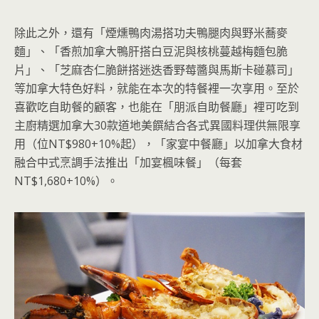
除此之外，還有「煙燻鴨肉湯搭功夫鴨腿肉與野米蕎麥
麵」、「香煎加拿大鴨肝搭白豆泥與核桃蔓越梅麵包脆
片」、「芝麻杏仁脆餅搭迷迭香野莓醬與馬斯卡碰慕司」
等加拿大特色好料，就能在本次的特餐裡一次享用。至於
喜歡吃自助餐的顧客，也能在「朋派自助餐廳」裡可吃到
主廚精選加拿大30款道地美饌結合各式異國料理供無限享
用（位NT$980+10%起），「家宴中餐廳」以加拿大食材
融合中式烹調手法推出「加宴楓味餐」（每套
NT$1,680+10%）。