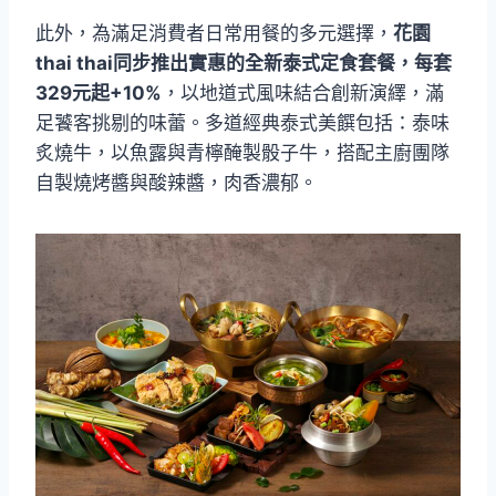
此外，為滿足消費者日常用餐的多元選擇，
花園
thai thai同步推出實惠的全新泰式定食套餐，每套
329元起+10%
，以地道式風味結合創新演繹，滿
足饕客挑剔的味蕾。多道經典泰式美饌包括：泰味
炙燒牛，以魚露與青檸醃製骰子牛，搭配主廚團隊
自製燒烤醬與酸辣醬，肉香濃郁。