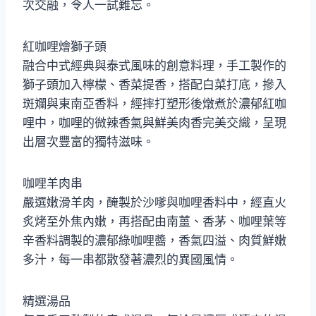
次交融，令人一試難忘。
紅咖哩燴獅子頭
融合中式經典與泰式風味的創意料理，手工製作的
獅子頭加入檸檬、香菜提香，搭配白菜打底，摻入
斑斕與東南亞香料，經摔打塑形後燉煮於濃郁紅咖
哩中，咖哩的微辣香氣與鮮美肉香完美交織，呈現
出層次豐富的獨特滋味。
咖哩羊肉串
嚴選嫩滑羊肉，醃製於沙嗲與咖哩香料中，經直火
炙烤至外焦內嫩，再搭配由南薑、香茅、咖哩葉等
辛香料調製的濃郁綠咖哩醬，香氣四溢、肉質鮮嫩
多汁，每一串都散發著濃烈的異國風情。
精選湯品