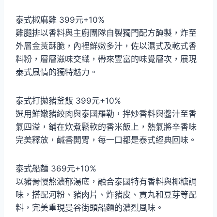
泰式椒麻雞 399元+10%
雞腿排以香料與主廚團隊自製獨門配方醃製，炸至
外層金黃酥脆，內裡鮮嫩多汁，佐以濕式及乾式香
料粉，層層滋味交織，帶來豐富的味覺層次，展現
泰式風情的獨特魅力。
泰式打拋豬釜飯 399元+10%
選用鮮嫩豬絞肉與泰國羅勒，拌炒香料與醬汁至香
氣四溢，鋪在炊煮鬆軟的香米飯上，熱氣將辛香味
完美釋放，鹹香開胃，每一口都是泰式經典回味。
泰式船麵 369元+10%
以豬骨慢熬濃郁湯底，融合泰國特有香料與椰糖調
味，搭配河粉、豬肉片、炸豬皮、貢丸和豆芽等配
料，完美重現曼谷街頭船麵的濃烈風味。