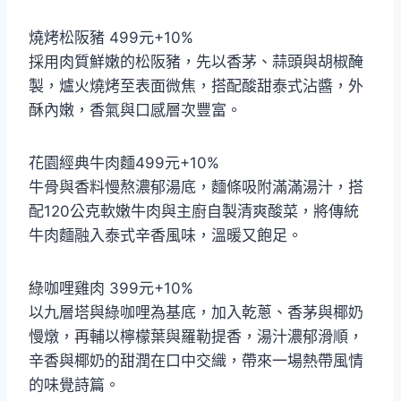
燒烤松阪豬 499元+10%
採用肉質鮮嫩的松阪豬，先以香茅、蒜頭與胡椒醃
製，爐火燒烤至表面微焦，搭配酸甜泰式沾醬，外
酥內嫩，香氣與口感層次豐富。
花園經典牛肉麵499元+10%
牛骨與香料慢熬濃郁湯底，麵條吸附滿滿湯汁，搭
配120公克軟嫩牛肉與主廚自製清爽酸菜，將傳統
牛肉麵融入泰式辛香風味，溫暖又飽足。
綠咖哩雞肉 399元+10%
以九層塔與綠咖哩為基底，加入乾蔥、香茅與椰奶
慢燉，再輔以檸檬葉與羅勒提香，湯汁濃郁滑順，
辛香與椰奶的甜潤在口中交織，帶來一場熱帶風情
的味覺詩篇。