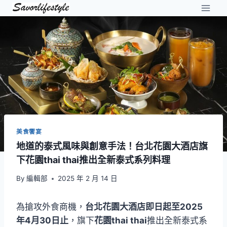
Skip
to
content
美食饗宴
地道的泰式風味與創意手法！台北花園大酒店旗
下花園thai thai推出全新泰式系列料理
By
編輯部
2025 年 2 月 14 日
為搶攻外食商機，
台北花園大酒店即日起至2025
年4月30日止
，旗下
花園thai thai
推出全新泰式系