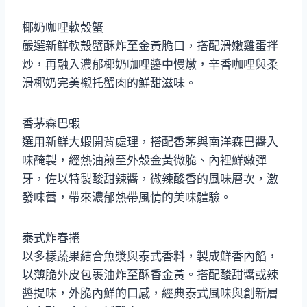
椰奶咖哩軟殼蟹
嚴選新鮮軟殼蟹酥炸至金黃脆口，搭配滑嫩雞蛋拌
炒，再融入濃郁椰奶咖哩醬中慢燉，辛香咖哩與柔
滑椰奶完美襯托蟹肉的鮮甜滋味。
香茅森巴蝦
選用新鮮大蝦開背處理，搭配香茅與南洋森巴醬入
味醃製，經熱油煎至外殼金黃微脆、內裡鮮嫩彈
牙，佐以特製酸甜辣醬，微辣酸香的風味層次，激
發味蕾，帶來濃郁熱帶風情的美味體驗。
泰式炸春捲
以多樣蔬果結合魚漿與泰式香料，製成鮮香內餡，
以薄脆外皮包裹油炸至酥香金黃。搭配酸甜醬或辣
醬提味，外脆內鮮的口感，經典泰式風味與創新層