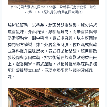
台北花園大酒店花園thai thai推出全新泰式定食套餐，每套
329起+10%（照片提供/台北花園大酒店）
燒烤松阪豬，以香茅、蒜頭與胡椒醃製，爐火燒烤
焦香氣味，外酥內嫩。綠咖哩雞肉，將辛香料與椰
奶滑順融合，甜中帶辣。泰式椒麻雞，以主廚團隊
獨門配方醃製，炸至外層金黃酥脆，佐以濕式與乾
式香料提升風味層次。泰式打拋豬釜飯，選用鮮嫩
豬絞肉與泰國羅勒，拌炒後鋪在炊煮鬆軟的香米飯
上，鹹香開胃。泰式船麵，以豬骨慢熬湯底與多樣
配料營造豐富口感，重現泰國街頭船麵的濃郁風
味。