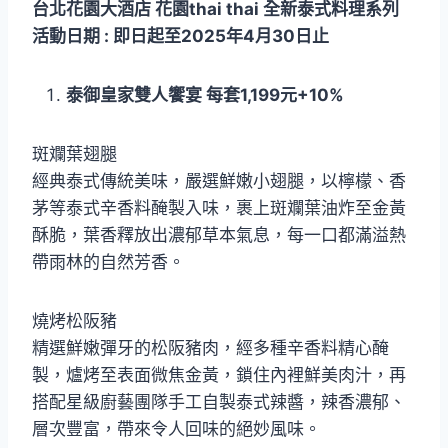
台北花園大酒店 花園thai thai 全新泰式料理系列
活動日期 : 即日起至2025年4月30日止
泰御皇家雙人饗宴 每套1,199元+10%
斑斕葉翅腿
經典泰式傳統美味，嚴選鮮嫩小翅腿，以檸檬、香
茅等泰式辛香料醃製入味，裹上斑斕葉油炸至金黃
酥脆，葉香釋放出濃郁草本氣息，每一口都滿溢熱
帶雨林的自然芳香。
燒烤松阪豬
精選鮮嫩彈牙的松阪豬肉，經多種辛香料精心醃
製，爐烤至表面微焦金黃，鎖住內裡鮮美肉汁，再
搭配星級廚藝團隊手工自製泰式辣醬，辣香濃郁、
層次豐富，帶來令人回味的絕妙風味。