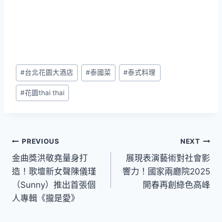
Post
#
台北花園大酒店
#
泰國菜
#
泰式料理
Tags:
#
花園thai thai
文
PREVIOUS
NEXT
金曲獎洪敬堯量身打
展現表演藝術對社會影
章
造！歌壇新女聲陳儀瑾
響力！國家兩廳院2025
導
（Sunny）推出首張個
開春再創綠色高峰
人專輯《攏是愛》
覽