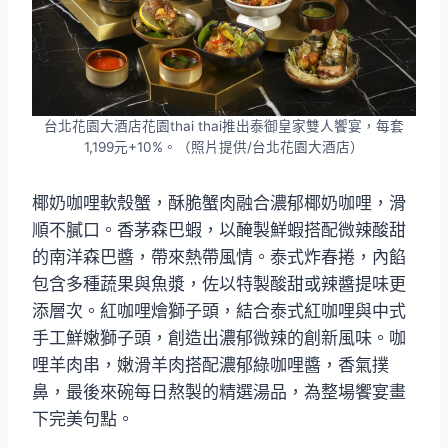
台北花園大酒店花園thai thai推出泰御皇家雙人饗宴，每套
1,199元+10%。（照片提供/台北花園大酒店）
椰奶咖哩軟殼蟹，酥脆蟹肉融合濃郁椰奶咖哩，滑
順不膩口。香茅森巴蝦，以醃製鮮蝦搭配微辣酸甜
的南洋森巴醬，帶來熱帶風情。泰式炸春捲，內餡
包含多種蔬果與魚漿，佐以特製酸甜或辣醬提味更
添層次。紅咖哩燴獅子頭，結合泰式紅咖哩與中式
手工鮮嫩獅子頭，創造出濃郁微辣的創新風味。咖
哩羊肉串，嫩滑羊肉搭配濃郁綠咖哩醬，香氣撲
鼻，最後來碗每日熬製的精選湯品，為整場饗宴畫
下完美句點。