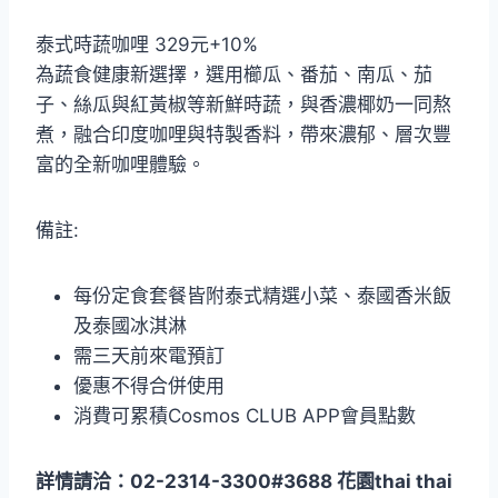
泰式時蔬咖哩 329元+10%
為蔬食健康新選擇，選用櫛瓜、番茄、南瓜、茄
子、絲瓜與紅黃椒等新鮮時蔬，與香濃椰奶一同熬
煮，融合印度咖哩與特製香料，帶來濃郁、層次豐
富的全新咖哩體驗。
備註:
每份定食套餐皆附泰式精選小菜、泰國香米飯
及泰國冰淇淋
需三天前來電預訂
優惠不得合併使用
消費可累積Cosmos CLUB APP會員點數
詳情請洽：02-2314-3300#3688 花園thai thai