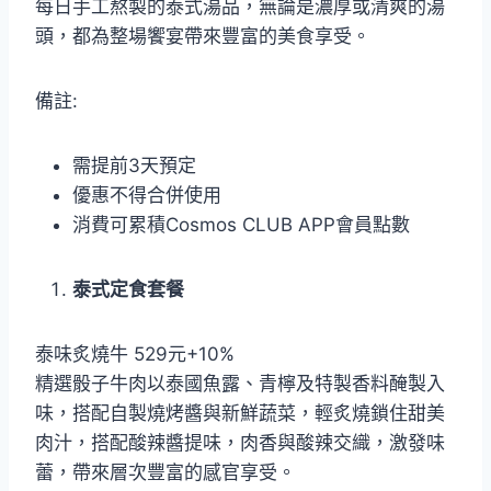
每日手工熬製的泰式湯品，無論是濃厚或清爽的湯
頭，都為整場饗宴帶來豐富的美食享受。
備註:
需提前3天預定
優惠不得合併使用
消費可累積Cosmos CLUB APP會員點數
泰式定食套餐
泰味炙燒牛 529元+10%
精選骰子牛肉以泰國魚露、青檸及特製香料醃製入
味，搭配自製燒烤醬與新鮮蔬菜，輕炙燒鎖住甜美
肉汁，搭配酸辣醬提味，肉香與酸辣交織，激發味
蕾，帶來層次豐富的感官享受。