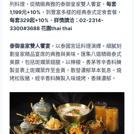
列料理，從精緻典雅的泰御皇家雙人饗宴，
每套
1,199元+10%
，到豐富多樣的經典泰式定食套餐，
每套329起+10%
。
詳情請洽：02-2314-
3300#3688 花園thai thai
泰御皇家雙人饗宴
，以泰國宮廷料理演繹，細膩刻
劃皇家精品宴席的典雅與美味。匯集八道精緻泰式
美饌，包括斑斕葉翅腿，以檸檬、香茅等辛香料醃
製並裹上斑斕葉炸至金黃，散發濃郁草本氣息。燒
烤松阪豬，經辛香料醃製入味燒烤，香辣濃郁。