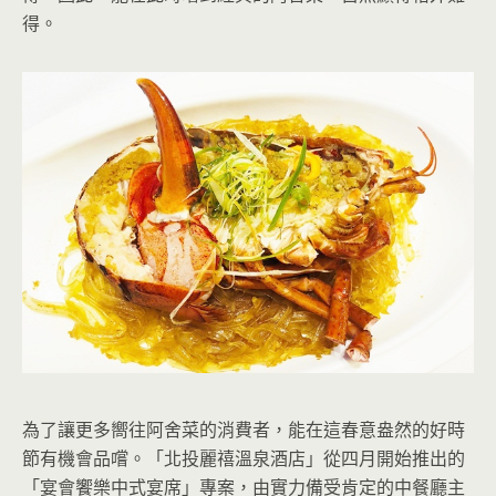
得。
為了讓更多嚮往阿舍菜的消費者，能在這春意盎然的好時
節有機會品嚐。「北投麗禧溫泉酒店」從四月開始推出的
「宴會饗樂中式宴席」專案，由實力備受肯定的中餐廳主