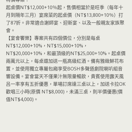
起桌價NT$12,000+10％起，售價相當於是旺季（每年十
月到隔年三月）宴席菜的起桌價（NT$13,800+10％）打
了87折。非常適合謝師宴、迎新宴、以及一般親友家族聚
會。
【宴會饗樂】專案共有四個價位，分別是每桌
NT$12,000+10%，NT$15,000+10%，
NT$20,000+10%，和最頂級的NT$25,000+10%。起桌價
兩萬元以上，每桌還加送一瓶高級紅酒。備有雅緻鮮花布
置，並使用獨立專屬包廂享受BOSH多聲道劇院喇叭組音
響設備。宴會當天不僅果汁無限量暢飲，貴賓使用露天風
呂一率享有五折優惠，單場訂席達三桌以上，加送卡拉OK
歡唱三小時(原價 NT$8,000)，未滿三桌，則半價優惠(價
值NT$4,000)。