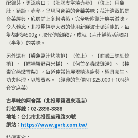
配銀芽，更添爽口；【肚膠虎掌燒赤參】（位上）用魚
肚、豬蹄、赤參，呈現阿舍菜的奢華美味；蒜汁清蒸蝦是
台菜經典，底層鋪上冬粉清蒸，完全吸附醬汁鮮美滋味，
令人難忘，北投麗禧更大器的使用新鮮波士頓活龍蝦，每
隻都超過500g，取代傳統鮮蝦，成就【蒜汁鮮蒸活龍蝦】
（半隻）的美味。
另外還有【鰻魚醬汁烤肋排】（位上）、【麒麟三絲紅條
捲】、【鱈場蟹野菜米糕】、【何首冬蟲燉雞湯】、【桂
棗官燕燉雪梨】，每道佳餚皆展現精湛廚藝，極具養生、
功夫料理，以饗賓客。（經典的售價NT$25,000＋10%這
套宴席菜）
古早味的阿舍菜（北投麗禧溫泉酒店）
訂位專線：02-2898-8888
地址：台北市北投區幽雅路30號
網站：
https://www.gvrb.com.tw/
特價專案：