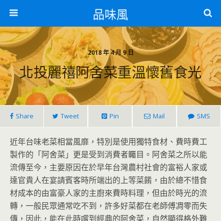
品味風
2018 年 4 月 9 日
北投麗禧阿舍菜重溫懷舊食光
Share
Tweet
Pin
Mail
SMS
近年台味老菜相當風靡，特別是使用獨特食材、費時費工
製作的「阿舍菜」更是受到消費者矚目。阿舍菜之所以能
流傳至今，主要原因在於早年台灣農村社會的富裕人家或
達官貴人在宴請賓客時所端出的上等菜餚，由於總不惜食
材成本的由富豪人家的主廚來費時料理，但由於時光的流
轉，一般民眾通常吃不到，許多好菜都在老師傅凋零而失
傳，因此，能在此時嚐到經典的阿舍菜，自然顯得格外難