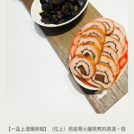
【一品上湯燉排翅】（位上）用金華火腿熬煮的高湯，搭