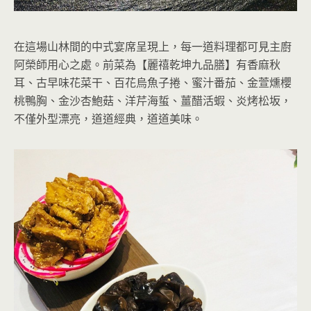
在這場山林間的中式宴席呈現上，每一道料理都可見主廚
阿榮師用心之處。前菜為【麗禧乾坤九品膳】有香麻秋
耳、古早味花菜干、百花烏魚子捲、蜜汁番茄、金萱燻櫻
桃鴨胸、金沙杏鮑菇、洋芹海蜇、薑醋活蝦、炎烤松坂，
不僅外型漂亮，道道經典，道道美味。