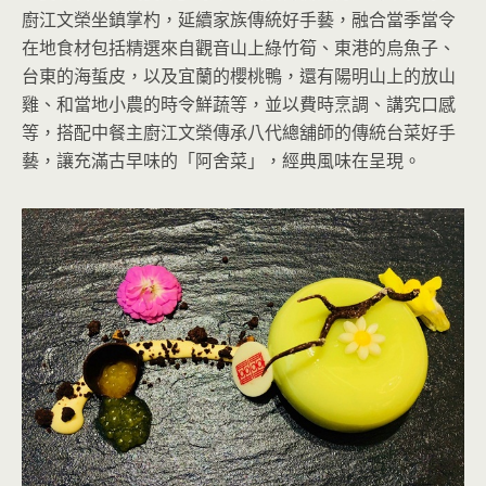
廚江文榮坐鎮掌杓，延續家族傳統好手藝，融合當季當令
在地食材包括精選來自觀音山上綠竹筍、東港的烏魚子、
台東的海蜇皮，以及宜蘭的櫻桃鴨，還有陽明山上的放山
雞、和當地小農的時令鮮蔬等，並以費時烹調、講究口感
等，搭配中餐主廚江文榮傳承八代總舖師的傳統台菜好手
藝，讓充滿古早味的「阿舍菜」，經典風味在呈現。