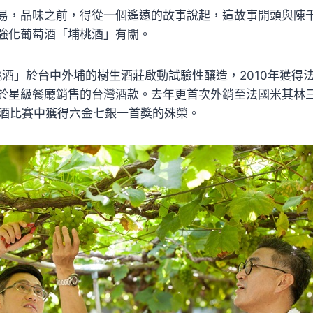
易，品味之前，得從一個遙遠的故事說起，這故事開頭與陳
強化葡萄酒「埔桃酒」有關。
埔桃酒」於台中外埔的樹生酒莊啟動試驗性釀造，2010年獲得
於星級餐廳銷售的台灣酒款。去年更首次外銷至法國米其林
萄酒比賽中獲得六金七銀一首獎的殊榮。