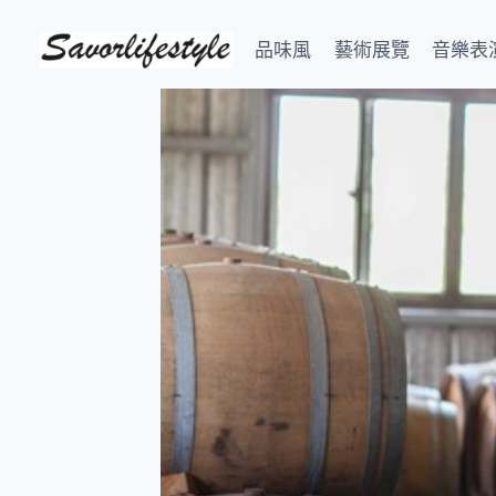
Skip
to
品味風
藝術展覽
音樂表
content