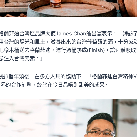
蘭菲迪台灣區品牌大使James Chan詹昌憲表示：「拜訪
用台灣的陽光和風土，滋養出來的台灣葡萄釀的酒，十分感
橡木桶送去格蘭菲迪，進行過桶熟成(Finish)，讓酒體吸
忌注入台灣元素。」
跨過6個年頭後，在多方人馬的協助下，「格蘭菲迪台灣精神Vino 
sh」跨國界的合作計劃，終於在今日品嚐到甜美的成果。