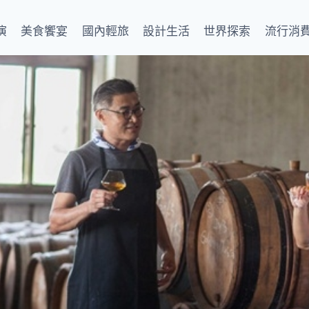
演
美食饗宴
國內輕旅
設計生活
世界探索
流行消