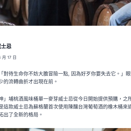
威士忌
4 月 17 日
「對待生命你不妨大膽冒險一點, 因為好歹你要失去它。」
少的流轉曲折才出現在前。
神」埔桃酒風味桶單一麥芽威士忌從今日開始提供預購，之
是這款威士忌為蘇格蘭首次使用陳釀台灣葡萄酒的橡木桶來
拓出了全新的格局。