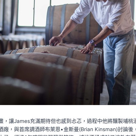
畫，讓James充滿期待但也感到忐忑，過程中他將釀製埔桃
廠，與首席調酒師布萊恩•金斯曼(Brian Kinsman)討論