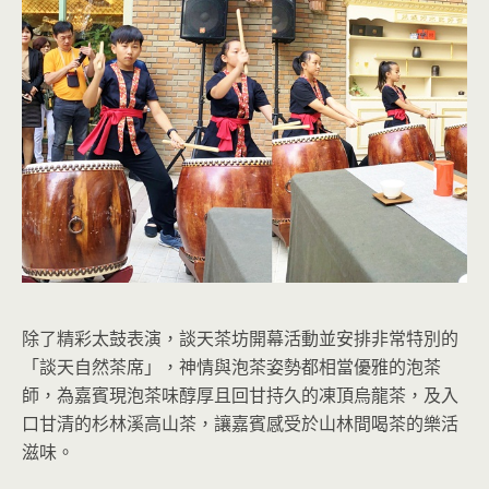
除了精彩太鼓表演，談天茶坊開幕活動並安排非常特別的
「談天自然茶席」，神情與泡茶姿勢都相當優雅的泡茶
師，為嘉賓現泡茶味醇厚且回甘持久的凍頂烏龍茶，及入
口甘清的杉林溪高山茶，讓嘉賓感受於山林間喝茶的樂活
滋味。