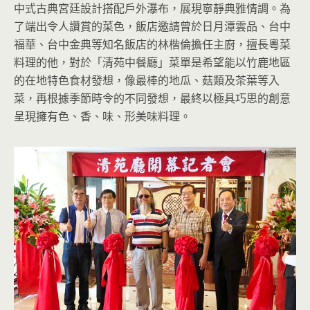
中式古典宮廷設計搭配戶外瀑布，展現寧靜典雅情調。為
了端出令人讚賞的菜色，飯店邀請曾於日月潭雲品、台中
福華、台中金典等知名飯店的林楷倫擔任主廚，擅長粵菜
料理的他，對於「清苑中餐廳」菜單是希望能以竹鹿地區
的在地特色食材發想，像最棒的地瓜、菇類及茶葉等入
菜，再根據季節時令的不同發想，最終以極具巧思的創意
呈現擁有色、香、味、形美味料理。