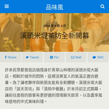
品味風
2018 年 6 月 4 日
溪頭米堤茶坊全新開幕
Share
Tweet
Pin
Mail
SMS
許多民眾都曾造訪過隱身於青翠山林裡的溪頭米堤大飯
店，相較於城市的悶熱，這裡涼爽宜人的氣溫正適合避
暑。為了讓老夥伴與新朋友能有全新體驗，溪頭米堤大飯
店的「談天茶坊」與「清苑中餐廳」於本月初正式開幕，
讓前往度假的遊客有更舒適的環境聊天飲茶，以及盡享風
味道地的中式美味料理。