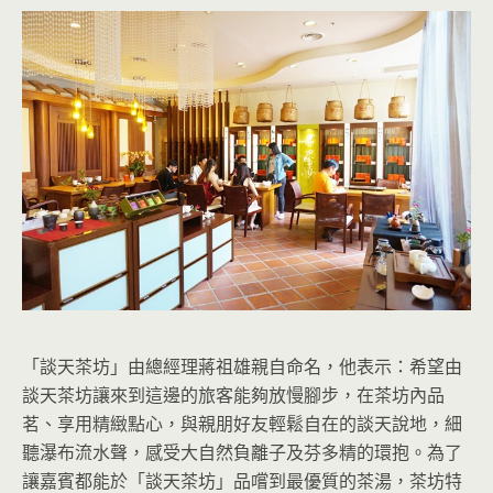
「談天茶坊」由總經理蔣祖雄親自命名，他表示：希望由
談天茶坊讓來到這邊的旅客能夠放慢腳步，在茶坊內品
茗、享用精緻點心，與親朋好友輕鬆自在的談天說地，細
聽瀑布流水聲，感受大自然負離子及芬多精的環抱。為了
讓嘉賓都能於「談天茶坊」品嚐到最優質的茶湯，茶坊特