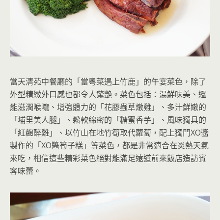
當天清苑中餐廳的「當粵菜遇上竹鹿」的午宴菜色，除了
外型精緻外口感也都令人驚艷。菜色包括：湯鮮味美、還
能滋潤喉嚨、增強體力的「花膠蟲草燉雞」、多汁鮮嫩的
「埔里美人腿」、鬆軟綿密的「糖蜜香芋」、風味獨具的
「紅麴醉雞」、以竹山在地竹筍取代蘿蔔，配上獨門XO醬
製作的「XO醬筍子糕」等菜色，都是非常適合在炎熱天氣
來吃，相信這些精彩菜色絕對能滿足遠道前來飯店造訪賓
客味蕾。