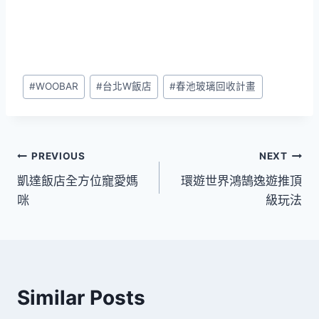
Post
#
WOOBAR
#
台北W飯店
#
春池玻璃回收計畫
Tags:
文
PREVIOUS
NEXT
凱達飯店全方位寵愛媽
環遊世界鴻鵠逸遊推頂
章
咪
級玩法
導
覽
Similar Posts