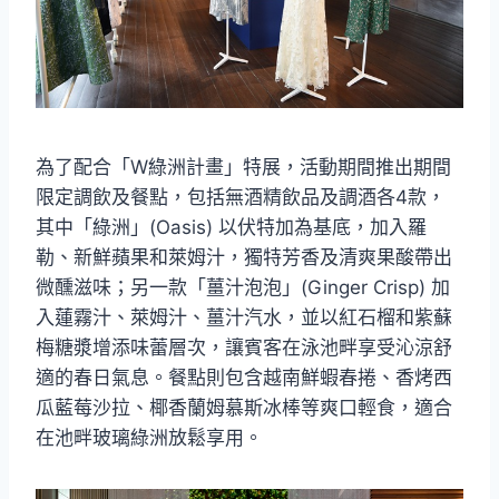
為了配合「W綠洲計畫」特展，活動期間推出期間
限定調飲及餐點，包括無酒精飲品及調酒各4款，
其中「綠洲」(Oasis) 以伏特加為基底，加入羅
勒、新鮮蘋果和萊姆汁，獨特芳香及清爽果酸帶出
微醺滋味；另一款「薑汁泡泡」(Ginger Crisp) 加
入蓮霧汁、萊姆汁、薑汁汽水，並以紅石榴和紫蘇
梅糖漿增添味蕾層次，讓賓客在泳池畔享受沁涼舒
適的春日氣息。餐點則包含越南鮮蝦春捲、香烤西
瓜藍莓沙拉、椰香蘭姆慕斯冰棒等爽口輕食，適合
在池畔玻璃綠洲放鬆享用。