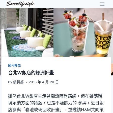
Skip
to
content
國內輕旅
台北W飯店的綠洲計畫
By
編輯部
2018 年 4 月 20 日
雖然台北W飯店主走著潮流時尚路線，但在響應環
境永續方面的議題，也是不疑餘力的 參與，近日飯
店參與「春池玻璃回收計畫」，並邀請H&M共同策