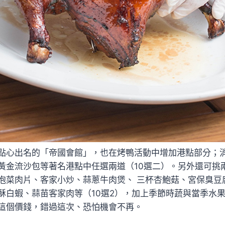
點心出名的「帝國會館」，也在烤鴨活動中增加港點部分；
黃金流沙包等著名港點中任選兩道（10選二）。另外還可挑
泡菜肉片、客家小炒、蒜蔥牛肉煲、 三杯杏鮑菇、宮保臭豆
酥白蝦、蒜苗客家肉等（10選2），加上季節時蔬與當季水
這個價錢，錯過這次、恐怕機會不再。