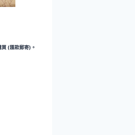
買 (匯款郵寄)。