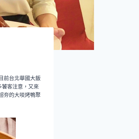
是目前台北華國大飯
多饕客注意，又來
超夯的大啖烤鴨聚