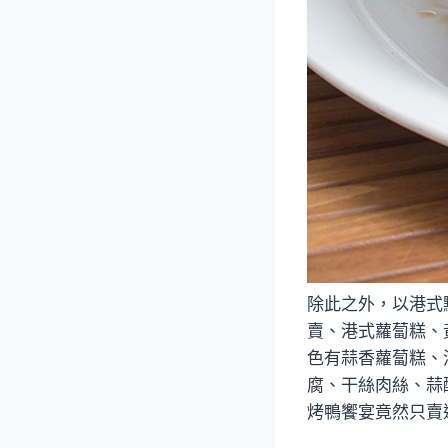
除此之外，以港式
賣、港式蘿蔔糕、
色有蒜香蘿蔔糕、
腐、干絲肉絲、蒜
烤鴨饗宴竟然只賣