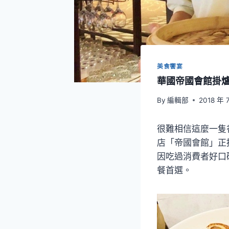
美食饗宴
華國帝國會館掛
By
編輯部
2018 年 
很難相信這麼一隻
店「帝國會館」正
因吃過消費者好口
餐首選。