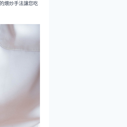
樣的煨炒手法讓您吃