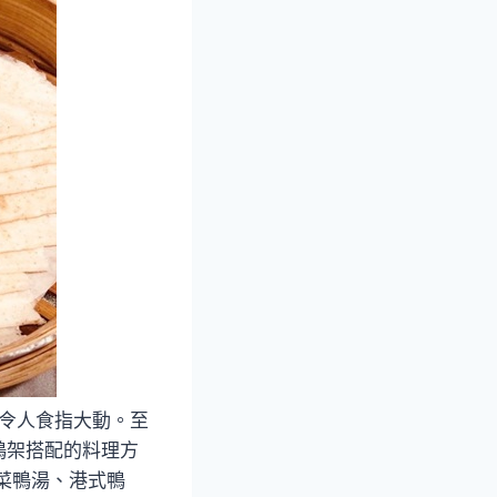
，令人食指大動。至
鴨架搭配的料理方
菜鴨湯、港式鴨