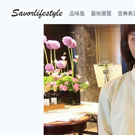
Skip
to
品味風
藝術展覽
音樂表
content