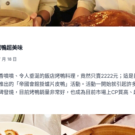
爐鴨超美味
7 月 18 日
香噴噴、令人垂涎的飯店烤鴨料理，竟然只賣2222元；這
推出的「帝國會館掛爐片皮鴨」活動。活動一開始就引起許
碑發燒，目前烤鴨銷量非常好，也成為目前市場上CP質高、