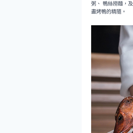
粥、 鴨絲撈麵，
盡烤鴨的精隨。