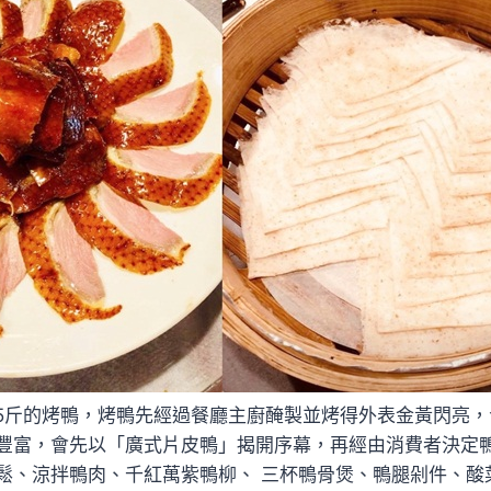
.5斤的烤鴨，烤鴨先經過餐廳主廚醃製並烤得外表金黃閃亮
豐富，會先以「廣式片皮鴨」揭開序幕，再經由消費者決定
鬆、涼拌鴨肉、千紅萬紫鴨柳、 三杯鴨骨煲、鴨腿剁件、酸