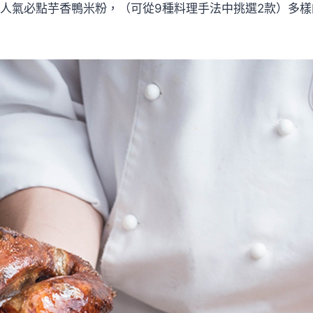
及人氣必點芋香鴨米粉，（可從9種料理手法中挑選2款）多