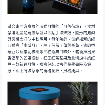
融合東西方意象的法式月餅的「月落荷塘」，食材
嚴選地產關廟鳳梨並以西點手法烘焙，圓形的鳳梨
酥與禮盒好似中秋明月。每年熱銷、佳評如潮的經
典禮盒「南城月」，除了保留了蓮蓉蛋黃、滷肉香
菇豆沙及棗泥核桃等三種經典口味外，嶄新推出果
香濃郁的芒果橙絲、紅玉紅茶蘋果及北海道牛奶紅
豆三款新穎月餅，禮盒包裝以古代儒學書院為靈
感，印上府城意象的窗櫺花紋，風格獨具。