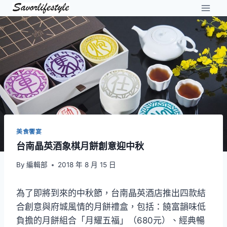
Skip
to
content
美食饗宴
台南晶英酒象棋月餅創意迎中秋
By
編輯部
2018 年 8 月 15 日
為了即將到來的中秋節，台南晶英酒店推出四款結
合創意與府城風情的月餅禮盒，包括：饒富韻味低
負擔的月餅組合「月耀五福」（680元）、經典暢