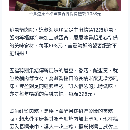
台北遠東香格里拉香傳粽情禮袋 1,388元
鮑魚蟹肉粽，這款海味珍品是主廚精選12頭鮑魚、
蟹肉等極鮮海味加上鹹蛋黃，層層堆疊起悉心準備
的美味食材，每顆598元，喜愛海鮮的饕客絕對不
能錯過！
五福粽則集結傳統風味的眉豆、香菇、鹹蛋黃、魷
魚及豬肉等食材，為鹹香糯口的長糯米飯更增添風
味，豐盈飽足的經典粽款，讓人懷念的兒時滋味，
亦是每年暢銷的傳統美粽，每顆298元。
墨魚紅燒肉粽，是將上海醉月樓招牌菜餚的美粽
版，賴忠舜主廚將其獨門紅燒肉加上墨魚，瑤柱絲
裹入長糯米中，讓人一吃上癮，糯米軟糯口感佐上