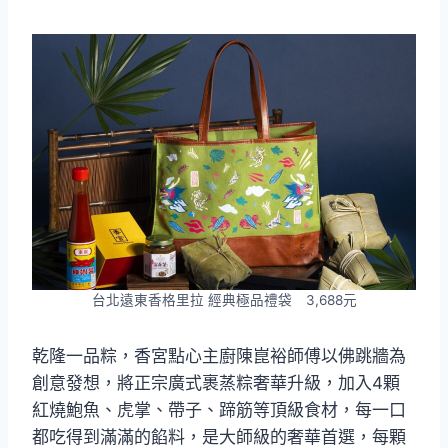
台北遠東香格里拉 經典極品禮袋 3,688元
乾隆一品粽，香宮點心主廚陳崑裕師傅以佛跳牆為
創意發想，將正宗廣式裹蒸粽奢華升級，加入4顆
紅燒鮑魚、虎掌、帶子、蹄筋等頂級食材，每一口
都吃得到滿滿的餡料，是大師級的奢華首選，每顆