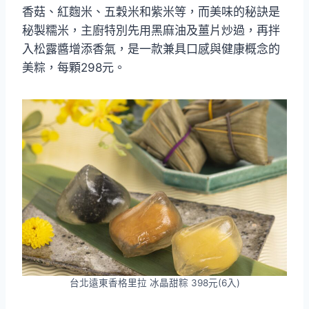
香菇、紅麴米、五穀米和紫米等，而美味的秘訣是
秘製糯米，主廚特別先用黑麻油及薑片炒過，再拌
入松露醬增添香氣，是一款兼具口感與健康概念的
美粽，每顆298元。
台北遠東香格里拉 冰晶甜粽 398元(6入)