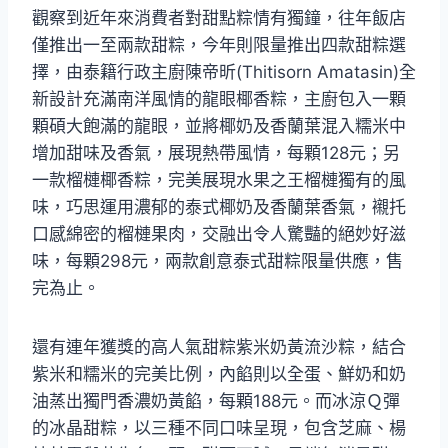
觀察到近年來消費者對甜點粽情有獨鐘，往年飯店
僅推出一至兩款甜粽，今年則限量推出四款甜粽選
擇，由泰籍行政主廚陳帝昕(Thitisorn Amatasin)全
新設計充滿南洋風情的龍眼椰香粽，主廚包入一顆
顆碩大飽滿的龍眼，並將椰奶及香蘭葉混入糯米中
增加甜味及香氣，展現熱帶風情，每顆128元；另
一款榴槤椰香粽，完美展現水果之王榴槤獨有的風
味，巧思運用濃郁的泰式椰奶及香蘭葉香氣，襯托
口感綿密的榴槤果肉，交融出令人驚豔的絕妙好滋
味，每顆298元，兩款創意泰式甜粽限量供應，售
完為止。
還有連年獲獎的高人氣甜粽紫米奶黃流沙粽，結合
紫米和糯米的完美比例，內餡則以全蛋、鮮奶和奶
油蒸出獨門香濃奶黃餡，每顆188元。而冰涼Ｑ彈
的冰晶甜粽，以三種不同口味呈現，包含芝麻、楊