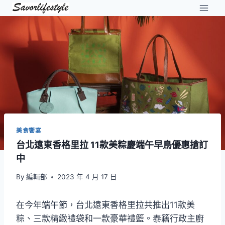
Skip
to
content
美食饗宴
台北遠東香格里拉 11款美粽慶端午早鳥優惠搶訂
中
By
編輯部
2023 年 4 月 17 日
在今年端午節，台北遠東香格里拉共推出11款美
粽、三款精緻禮袋和一款豪華禮籃。泰籍行政主廚