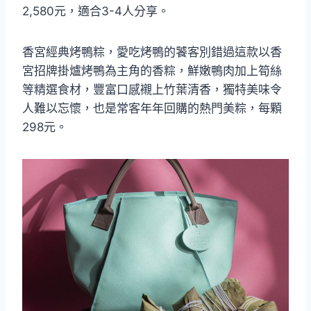
2,580元，適合3-4人分享。
香宮經典烤鴨粽，愛吃烤鴨的饕客別錯過這款以香
宮招牌掛爐烤鴨為主角的香粽，鮮嫩鴨肉加上筍絲
等精選食材，豐富口感襯上竹葉清香，獨特美味令
人難以忘懷，也是常客年年回購的熱門美粽，每顆
298元。