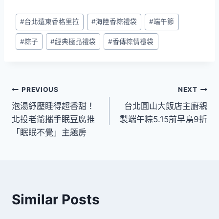
Post
#
台北遠東香格里拉
#
海陸香粽禮袋
#
端午節
Tags:
#
粽子
#
經典極品禮袋
#
香傳粽情禮袋
文
PREVIOUS
NEXT
泡湯紓壓睡得超香甜！
台北圓山大飯店主廚親
章
北投老爺攜手眠豆腐推
製端午粽5.15前早鳥9折
導
「眠眠不覺」主題房
覽
Similar Posts