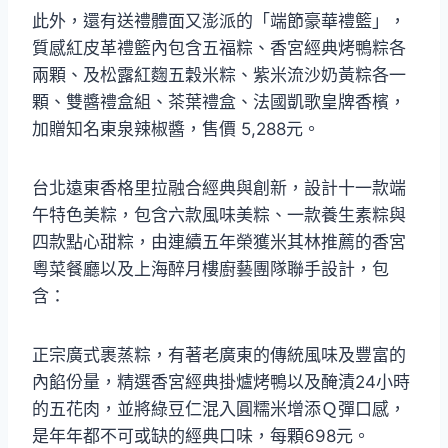
此外，還有送禮體面又澎派的「端節豪華禮籃」，
質感紅皮革禮籃內包含五福粽、香宮經典烤鴨粽各
兩顆、及松露紅麴五穀米粽、紫米流沙奶黃粽各一
顆、雙醬禮盒組、茶葉禮盒、法國凱歌皇牌香檳，
加贈知名東泉辣椒醬，售價 5,288元。
台北遠東香格里拉融合經典與創新，設計十一款端
午特色美粽，包含六款風味美粽、一款養生素粽與
四款點心甜粽，由連續五年榮獲米其林推薦的香宮
粵菜餐廳以及上海醉月樓廚藝團隊聯手設計，包
含：
正宗廣式裹蒸粽，有著老廣東的傳統風味及豐富的
內餡份量，精選香宮經典掛爐烤鴨以及醃漬24小時
的五花肉，並將綠豆仁混入圓糯米增添Ｑ彈口感，
是年年都不可或缺的經典口味，每顆698元。