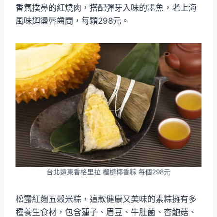
香氣撲鼻的紅燒肉，搭配彈牙入味的墨魚，老上海
風味迴盪唇齒間，每顆298元。
台北遠東香格里拉 榴槤椰香粽 每個298元
松露紅麴五榖米粽，這款健康又美味的素粽擁有多
種養生食材，包含蓮子、眉豆、牛肚菌、杏鮑菇、