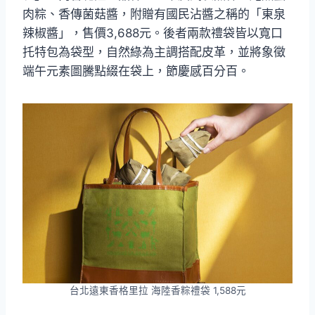
肉粽、香傳菌菇醬，附贈有國民沾醬之稱的「東泉
辣椒醬」，售價3,688元。後者兩款禮袋皆以寬口
托特包為袋型，自然綠為主調搭配皮革，並將象徵
端午元素圖騰點綴在袋上，節慶感百分百。
台北遠東香格里拉 海陸香粽禮袋 1,588元