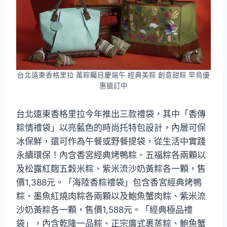
台北遠東香格里拉 萬粽矚目慶端午 經典美粽 創意甜粽 早鳥優
惠搶訂中
台北遠東香格里拉今年推出三款禮袋，其中「香傳
粽情禮袋」以亮藍色的時尚托特包設計，內層可保
冰保鮮，還可作為午餐或野餐提袋，從生活中實踐
永續環保！內含香宮經典烤鴨粽、五福粽各兩顆以
及松露紅麴五穀米粽、紫米流沙奶黃粽各一顆，售
價1,388元。「海陸香粽禮袋」包含香宮經典烤鴨
粽、墨魚紅燒肉粽各兩顆以及鮑魚蟹肉粽、紫米流
沙奶黃粽各一顆，售價1,588元。「經典極品禮
袋」，內含乾隆一品粽、正宗廣式裹蒸粽、鮑魚蟹