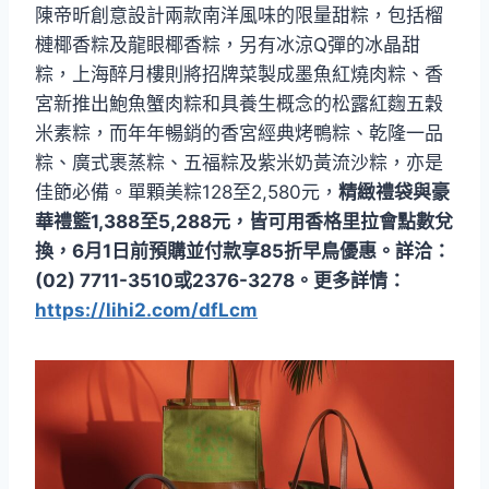
陳帝昕創意設計兩款南洋風味的限量甜粽，包括榴
槤椰香粽及龍眼椰香粽，另有冰涼Q彈的冰晶甜
粽，上海醉月樓則將招牌菜製成墨魚紅燒肉粽、香
宮新推出鮑魚蟹肉粽和具養生概念的松露紅麴五穀
米素粽，而年年暢銷的香宮經典烤鴨粽、乾隆一品
粽、廣式裹蒸粽、五福粽及紫米奶黃流沙粽，亦是
佳節必備。單顆美粽128至2,580元，
精緻禮袋與豪
華禮籃1,388至5,288元，皆可用香格里拉會點數兌
換，6月1日前預購並付款享85折早鳥優惠。詳洽：
(02) 7711-3510或2376-3278。更多詳情：
https://lihi2.com/dfLcm