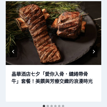
晶華酒店七夕「愛你入骨．繾綣帶骨
牛」套餐！美饌與芳療交織的浪漫時光