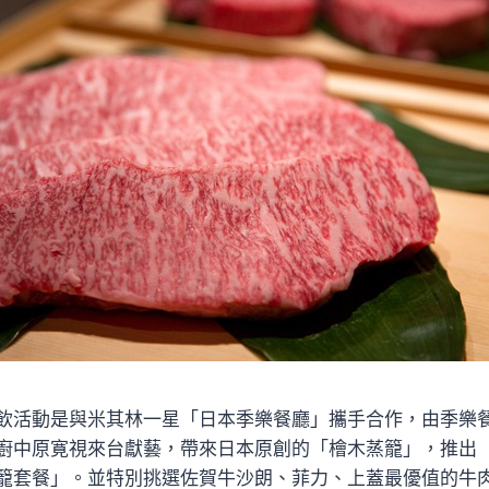
飲活動是與米其林一星「日本季樂餐廳」攜手合作，由季樂
廚中原寛視來台獻藝，帶來日本原創的「檜木蒸籠」，推出
籠套餐」。並特別挑選佐賀牛沙朗、菲力、上蓋最優值的牛