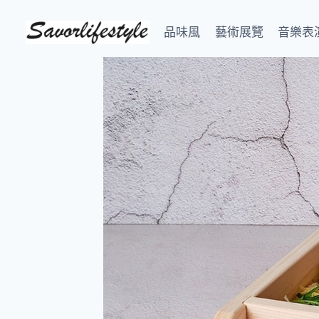
Skip
to
品味風
藝術展覽
音樂表
content