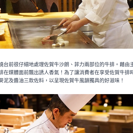
燒台前很仔細地處理佐賀牛沙朗、菲力兩部位的牛排。藉由
排在媒體面前飄出誘人香氣！為了讓消費者在享受佐賀牛排
葵泥及醬油三款佐料，以呈現佐賀牛風韻獨具的好滋味！