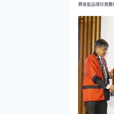
費者能品嚐珍貴難