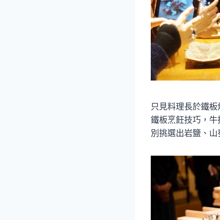
只見料理長於鐵板
鐵板烹飪技巧，牛
別挑選出岩鹽、山