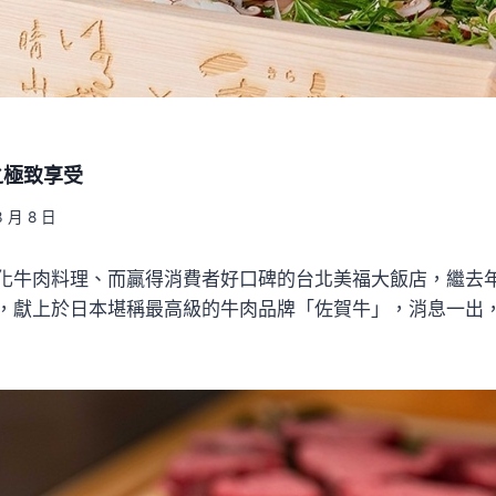
之極致享受
3 月 8 日
化牛肉料理、而贏得消費者好口碑的台北美福大飯店，繼去
，獻上於日本堪稱最高級的牛肉品牌「佐賀牛」，消息一出