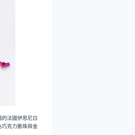
滿的法國伊思尼白
色巧克力脆珠與金