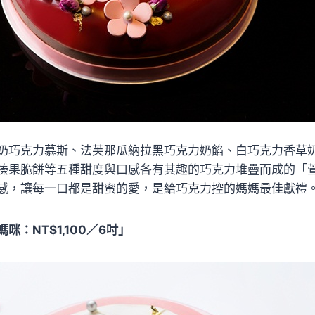
奶巧克力慕斯、法芙那瓜納拉黑巧克力奶餡、白巧克力香草
榛果脆餅等五種甜度與口感各有其趣的巧克力堆疊而成的「
感，讓每一口都是甜蜜的愛，是給巧克力控的媽媽最佳獻禮
咪：NT$1,100／6吋」