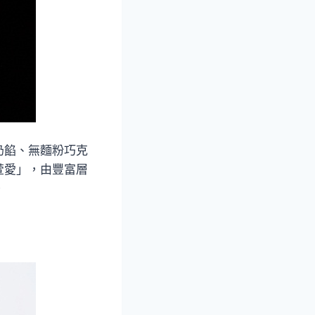
奶餡、無麵粉巧克
萱愛」，由豐富層
。