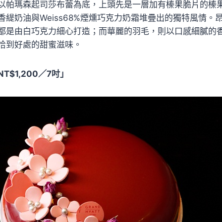
以帕瑪森起司莎布蕾為底，上頭先是一層加有榛果脆片的榛
香緹奶油與Weiss68%煙燻巧克力奶霜堆疊出的獨特風情。
都是由白巧克力細心打造；而華麗的羽毛，則以口感細膩的
恰到好處的甜蜜滋味。
$1,200／7吋」