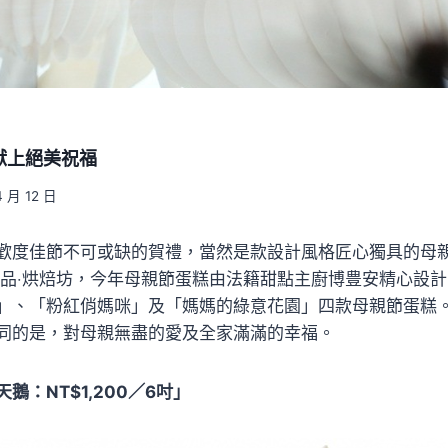
獻上絕美祝福
4 月 12 日
歡度佳節不可或缺的賀禮，當然是款設計風格匠心獨具的母
te禮品‧烘焙坊，今年母親節蛋糕由法籍甜點主廚博豊安精心設
」、「粉紅俏媽咪」及「媽媽的綠意花園」四款母親節蛋糕
同的是，對母親無盡的愛及全家滿滿的幸福。
鵝：NT$1,200／6吋」