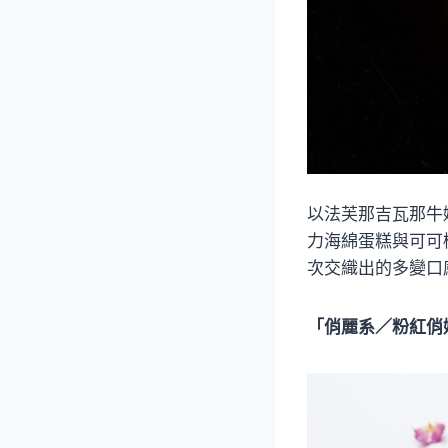
以法芙那吉瓦那牛
力海綿蛋糕與可可
次交織出的多變口
「俏麗系／粉紅俏媽