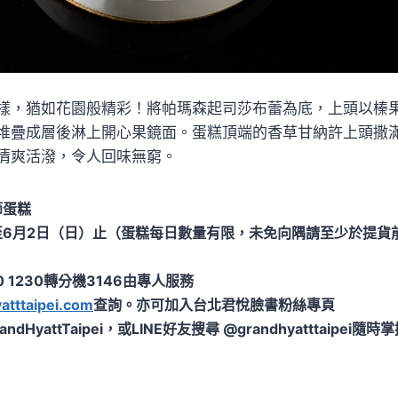
樣，猶如花園般精彩！將帕瑪森起司莎布蕾為底，上頭以榛
堆疊成層後淋上開心果鏡面。蛋糕頂端的香草甘納許上頭撒
清爽活潑，令人回味無窮。
節蛋糕
至6月2日（日）止（蛋糕每日數量有限，未免向隅請至少於提貨
0 1230轉分機3146由專人服務
tttaipei.com
查詢。亦可加入台北君悅臉書粉絲專頁
GrandHyattTaipei，或LINE好友搜尋 @grandhyatttaip