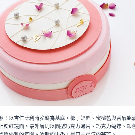
靡！以杏仁比利時脆餅為基底，椰子奶餡、蜜桃醬與香氣飽
上粉紅鏡面。最外層則以圓型巧克力薄片、巧克力蝴蝶、銀
簡單優雅的氛圍。清新的果香，是口中蕩漾的芬芳。