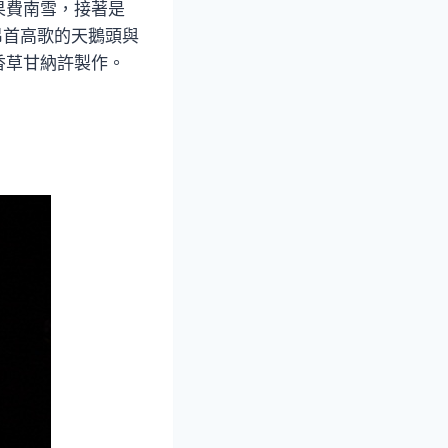
果費南雪，接著是
昂首高歌的天鵝頭與
香草甘納許製作。