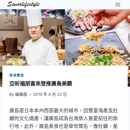
Skip
to
content
美食饗宴
亞昕福朋喜來登推廣島美饌
By
編輯部
2019 年 6 月 22 日
廣島是日本本州西部最大的城市，因豐富海產及壯
麗的文化遺產，讓廣島成為台灣旅人喜愛前往的旅
行地。此外，廣島美食也是舉世聞名，像牡蠣、星