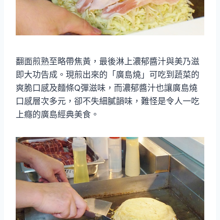
翻面煎熟至略帶焦黃，最後淋上濃郁醬汁與美乃滋
即大功告成。現煎出來的「廣島燒」可吃到蔬菜的
爽脆口感及麵條Q彈滋味，而濃郁醬汁也讓廣島燒
口感層次多元，卻不失細膩韻味，難怪是令人一吃
上癮的廣島經典美食。