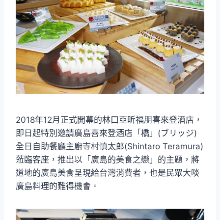
2018年12月正式開幕的林口亞昕福朋喜來登酒店，
即日起特別邀請廣島喜來登酒店「橋」(ブリッジ)
全日自助餐廳主廚寺村慎太郎(Shintaro Teramura)
蒞臨客座，推出以「廣島的美食之戀」的主題，將
道地的廣島美食呈現給台灣消費者，也是民眾大啖
廣島料理的難得機會。