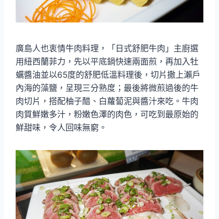
廣島人也衷情牛肉料理，「日式舒肥牛肉」主廚選
用紐西蘭菲力，先以平底鍋快速兩面煎，再加入牡
蠣醬油並以65度的舒肥低溫料理後，切片撒上瀨戶
內海的藻鹽，呈現三分熟度；最後將微煎過後的牛
肉切片，搭配柚子醋、白蘿蔔泥與醬汁來吃。牛肉
肉質鮮嫩多汁，粉嫩色澤的肉色，可吃到最原始的
鮮甜味，令人回味無窮。