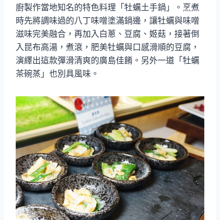
廚製作當地知名的特色料理「牡蠣土手鍋」。烹煮
時先將調味過的八丁味噌塗滿鍋邊，讓牡蠣與味噌
滋味完美融合，再加入白蔥、豆腐、姬菇，接著倒
入昆布高湯，煮滾，肥美牡蠣與口感滑順的豆腐，
演繹出這款彈滑清爽的廣島佳餚。另外一道「牡蠣
茶碗蒸」也別具風味。