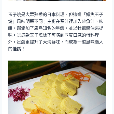
玉子燒是大眾熟悉的日本料理，但這道「鰻魚玉子
燒」風味明顯不同；主廚在蛋汁裡加入柴魚汁、味
醂，還添加了廣島知名的星鰻，並以牡蠣醬油來提
味。讓這款玉子燒除了可嚐到厚實口感的蛋料理
外，星鰻更提升了大海鮮味，而成為一道風味迷人
的佳餚！