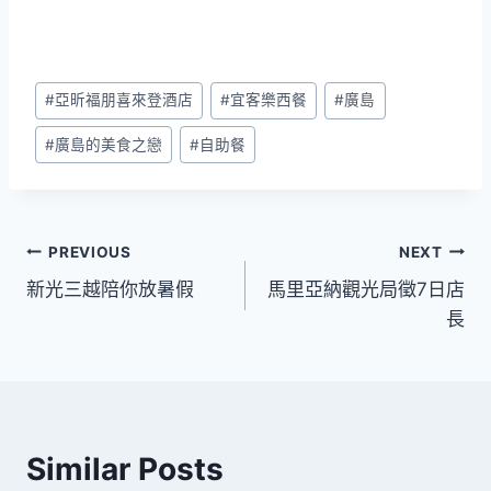
Post
#
亞昕福朋喜來登酒店
#
宜客樂西餐
#
廣島
Tags:
#
廣島的美食之戀
#
自助餐
文
PREVIOUS
NEXT
新光三越陪你放暑假
馬里亞納觀光局徵7日店
章
長
導
覽
Similar Posts