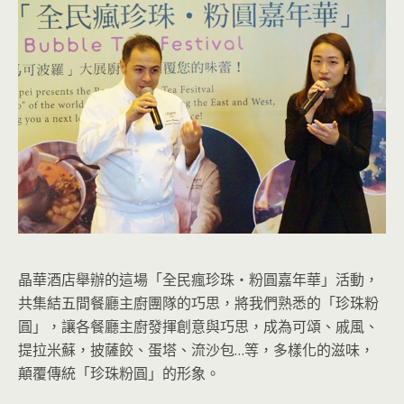
晶華酒店舉辦的這場「全民瘋珍珠‧粉圓嘉年華」活動，
共集結五間餐廳主廚團隊的巧思，將我們熟悉的「珍珠粉
圓」，讓各餐廳主廚發揮創意與巧思，成為可頌、戚風、
提拉米蘇，披薩餃、蛋塔、流沙包…等，多樣化的滋味，
顛覆傳統「珍珠粉圓」的形象。