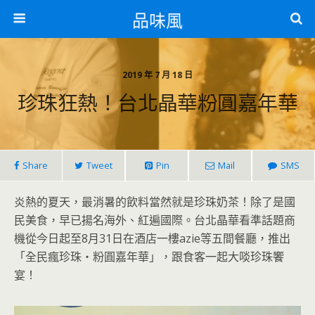
品味風
2019 年 7 月 18 日
珍珠狂熱！台北晶華粉圓嘉年華
Share
Tweet
Pin
Mail
SMS
炎熱的夏天，最消暑的飲料當然就是珍珠奶茶！除了是國
民美食，早已揚名海外、紅遍國際。台北晶華看準話題商
機從今日起至8月31日在酒店一樓azie等五間餐廳，推出
「全民瘋珍珠‧粉圓嘉年華」，跟食客一起大啖珍珠饗
宴！