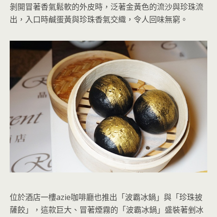
剝開冒著香氣鬆軟的外皮時，泛著金黃色的流沙與珍珠流
出，入口時鹹蛋黃與珍珠香氣交織，令人回味無窮。
位於酒店一樓azie咖啡廳也推出「波霸冰鍋」與「珍珠披
薩餃」，這款巨大、冒著煙霧的「波霸冰鍋」盛裝著剉冰