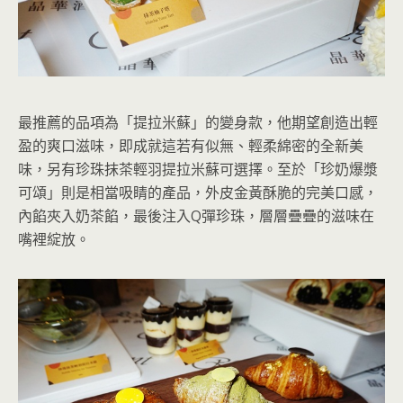
最推薦的品項為「提拉米蘇」的變身款，他期望創造出輕
盈的爽口滋味，即成就這若有似無、輕柔綿密的全新美
味，另有珍珠抹茶輕羽提拉米蘇可選擇。至於「珍奶爆漿
可頌」則是相當吸睛的產品，外皮金黃酥脆的完美口感，
內餡夾入奶茶餡，最後注入Q彈珍珠，層層疊疊的滋味在
嘴裡綻放。