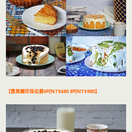
【漿黑糖珍珠伯爵6吋NT$680 8吋NT$980】