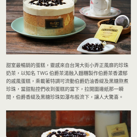
甜室最暢銷的蛋糕，靈感來自台灣大街小弄正風靡的珍珠
奶茶，以知名 TWG 伯爵茶湯融入麵糰製作伯爵茶香濃郁
的戚風蛋糕，乘載著特調可流動伯爵奶油香緹及黑糖熬煮
珍珠，當甜點控們收到蛋糕的當下，拉開圍邊紙那一瞬
間，伯爵香緹及黑糖珍珠如瀑布般流下，讓人大驚喜。