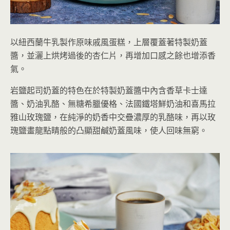
以紐西蘭牛乳製作原味戚風蛋糕，上層覆蓋著特製奶蓋
醬，並灑上烘烤過後的杏仁片，再增加口感之餘也增添香
氣。
岩鹽起司奶蓋的特色在於特製奶蓋醬中內含香草卡士達
醬、奶油乳酪、無糖希臘優格、法國鐵塔鮮奶油和喜馬拉
雅山玫瑰鹽，在純淨的奶香中交疊濃厚的乳酪味，再以玫
瑰鹽畫龍點睛般的凸顯甜鹹奶蓋風味，使人回味無窮。