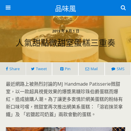
品味風
2019 年 9 月 1 日
人氣甜點微甜室蛋糕三重奏
Share
Tweet
Pin
Mail
SMS
最近網路上被熱烈討論的MJ Handmade Patisserie微甜
室，以一款超具視覺效果的爆漿黑糖珍珠伯爵蛋糕而爆
紅，造成搶購人潮。為了讓更多衷情於網美蛋糕的粉絲有
新口味可嚐，微甜室再次推出網美系蛋糕：「溶岩抹茶拿
鐵」及 「岩鹽起司奶蓋」兩款會動的蛋糕。