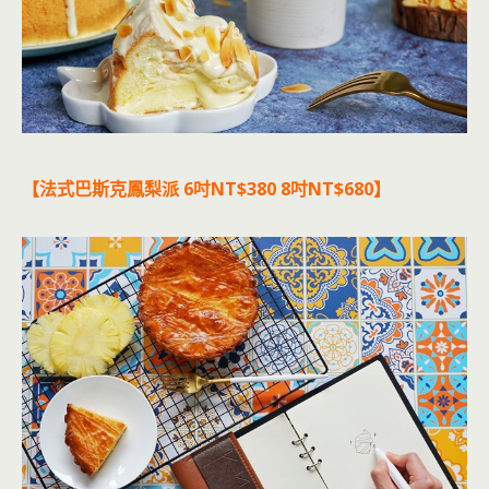
【法式巴斯克鳳梨派 6吋NT$380 8吋NT$680】