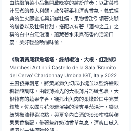
由精緻前菜小品集開啟晚宴的繽紛前奏：以甜菜根
汁烹煮的義大利麵，散發著柔和清爽香氣、義式經
典的生火腿蜜瓜與新鮮牡蠣，果物香甜引領著火腿
的鹹香以及牡蠣甘甜，搭配以有著「酒神之丘」之
稱的白中白氣泡酒，蘊藏著水果與花香的活潑口
感，美好輕盈喚醒味蕾。
《醃漬黃尾獅魚塔塔、綠胡椒油、大根、紅甜椒》
Marchesi Antinori Castello della Sala ‘Bramito
del Cervo’ Chardonnay Umbria IGT, Italy 2022
主廚發揮創意，將黃尾獅魚切成小塊並以些許鹽跟
糖輕醃調味，由輕薄透光的大根薄片巧緻包裹，大
根特有的蔬果辛香，襯托出魚肉的柔嫩於口中完美
釋放。佐以蝶豆花淡雅渲染的清爽番茄湯汁，綴以
綠胡椒油輕柔妝點。與夏多內白酒的淡淡柑橘與蘋
果果香搭配，帶著些許奶油香草氣息，清爽口感入
喉添以一抹優雅餘韻。