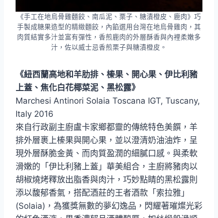
《手工在地烏骨雞麵餃、南瓜泥、栗子、糖漬橙皮、鹿肉》巧
手製成糖果造型的精緻麵餃，內餡選用台灣在地烏骨雞肉，其
肉質結實多汁並富有彈性，香煎鹿肉的外層酥香與內裡柔嫩多
汁，佐以威士忌香煎栗子與糖漬橙皮。
《紐西蘭高地和羊肋排、榛果、開心果、伊比利豬
上蓋、焦化白花椰菜泥、黑松露》
Marchesi Antinori Solaia Toscana IGT, Tuscany,
Italy 2016
來自行政副主廚盧卡家鄉都靈的傳統特色美饌，羊
排外層裹上榛果與開心果，並以澄清奶油油炸，呈
現外層酥脆金黃、而肉質盈潤的細膩口感。與柔軟
滑嫩的「伊比利豬上蓋」華美組合，主廚將豬肉以
胡椒燒烤釋放出脂香與肉汁，巧妙點睛的黑松露則
添以馥郁香氣，搭配酒莊的王者酒款「索拉雅」
(Solaia)，為獲獎無數的夢幻逸品，閃耀著璀燦光彩