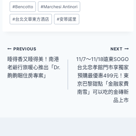
Post
#
Bencotto
#
Marchesi Antinori
Tags:
#
台北文華東方酒店
#
安蒂諾里
文
PREVIOUS
NEXT
睡得香又睡得美！南港
11/7～11/18遠東SOGO
章
老爺行旅暖心推出「Dr.
台北忠孝館門市享獨家
導
齁齁睏住房專案」
預購最優惠499元！東
京巴黎甜點「金融家費
覽
南雪」可以吃的金磚新
品上市