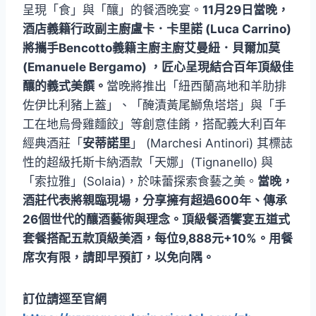
呈現「食」與「釀」的餐酒晚宴。
11月29日當晚，
酒店義籍行政副主廚盧卡．卡里諾 (Luca Carrino)
將攜手Bencotto義籍主廚主廚艾曼紐．貝爾加莫
(Emanuele Bergamo) ，匠心呈現結合百年頂級佳
釀的義式美饌。
當晚將推出「紐西蘭高地和羊肋排
佐伊比利豬上蓋」、「醃漬黃尾鰤魚塔塔」與「手
工在地烏骨雞麵餃」等創意佳餚，搭配義大利百年
經典酒莊「
安蒂諾里
」 (Marchesi Antinori) 其標誌
性的超級托斯卡納酒款「天娜」(Tignanello) 與
「索拉雅」(Solaia)，於味蕾探索食藝之美。
當晚，
酒莊代表將親臨現場，分享擁有超過600年、傳承
26個世代的釀酒藝術與理念。頂級餐酒饗宴五道式
套餐搭配五款頂級美酒，每位9,888元+10%。用餐
席次有限，請即早預訂，以免向隅。
訂位請逕至官網