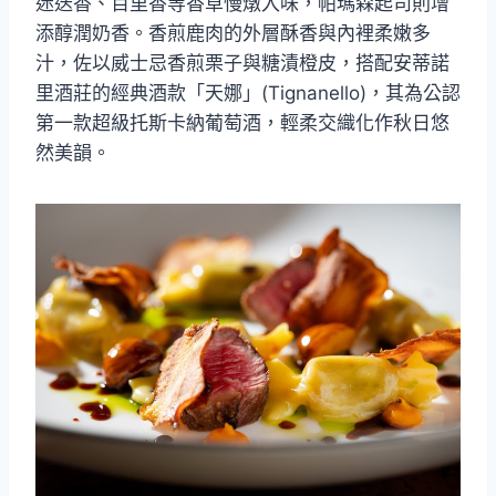
迷迭香、百里香等香草慢燉入味，帕瑪森起司則增
添醇潤奶香。香煎鹿肉的外層酥香與內裡柔嫩多
汁，佐以威士忌香煎栗子與糖漬橙皮，搭配安蒂諾
里酒莊的經典酒款「天娜」(Tignanello)，其為公認
第一款超級托斯卡納葡萄酒，輕柔交織化作秋日悠
然美韻。