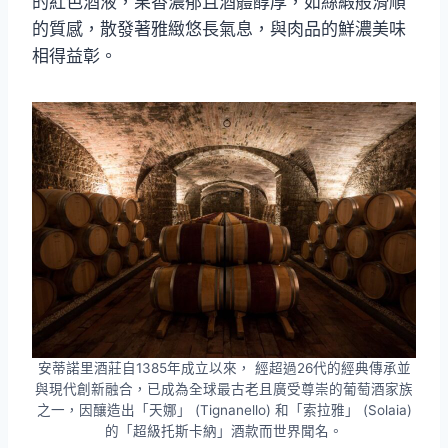
的紅色酒液，果香濃郁且酒體醇厚，如絲緞般滑順
的質感，散發著雅緻悠長氣息，與肉品的鮮濃美味
相得益彰。
安蒂諾里酒莊自1385年成立以來， 經超過26代的經典傳承並
與現代創新融合，已成為全球最古老且廣受尊崇的葡萄酒家族
之一，因釀造出「天娜」 (Tignanello) 和「索拉雅」 (Solaia)
的「超級托斯卡納」酒款而世界聞名。