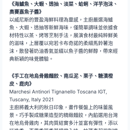
《海鱸魚、大蝦、透抽、淡菜、蛤蜊、洋芋泡沫、
奧賽嘉魚子醬》
以威尼斯的豐盈海鮮料理為靈感，主廚嚴選海鱸
魚、大蝦、透抽等新鮮海味，僅簡單調味並依據食
材特性以蒸、烤等烹制手法，展演食材最純粹鮮美
的滋味，上層覆以宛若卡布奇諾的柔細馬鈴薯泡
沫，散發著奶油香氣並綴以魚子醬的鮮醇，帶來經
典新穎的味覺體驗。
《手工在地烏骨雞麵餃、南瓜泥、栗子、糖漬橙
皮、鹿肉》
Marchesi Antinori Tignanello Toscana IGT,
Tuscany, Italy 2021
主廚將義大利的秋日印象，畫作餐盤上的味蕾風
景。巧手製成糖果造型的精緻麵餃，內餡選用台灣
在地烏骨雞肉，其肉質結實多汁並富有彈性，添以