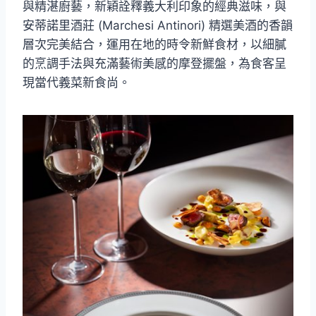
與精湛廚藝，新穎詮釋義大利印象的經典滋味，與
安蒂諾里酒莊 (Marchesi Antinori) 精選美酒的香韻
層次完美結合，運用在地的時令新鮮食材，以細膩
的烹調手法與充滿藝術美感的摩登擺盤，為食客呈
現當代義菜新食尚。