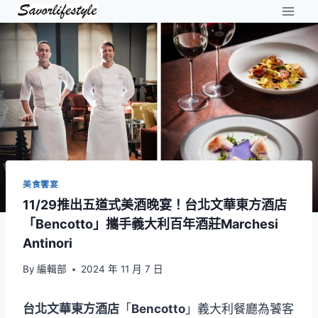
Skip
to
content
美食饗宴
11/29推出五道式美酒晚宴！台北文華東方酒店
「Bencotto」攜手義大利百年酒莊Marchesi
Antinori
By
編輯部
2024 年 11 月 7 日
台北文華東方酒店
「
Bencotto
」義大利餐廳為饕客