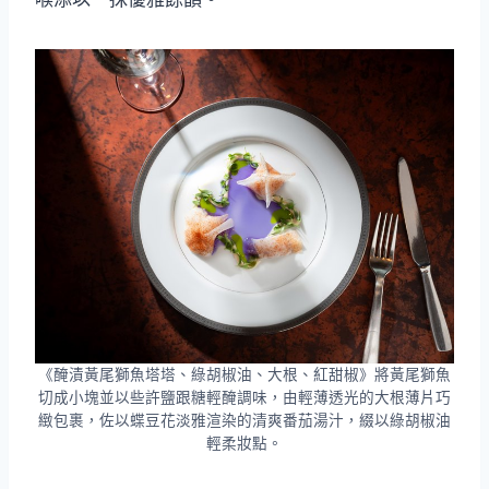
《醃漬黃尾獅魚塔塔、綠胡椒油、大根、紅甜椒》將黃尾獅魚
切成小塊並以些許鹽跟糖輕醃調味，由輕薄透光的大根薄片巧
緻包裹，佐以蝶豆花淡雅渲染的清爽番茄湯汁，綴以綠胡椒油
輕柔妝點。