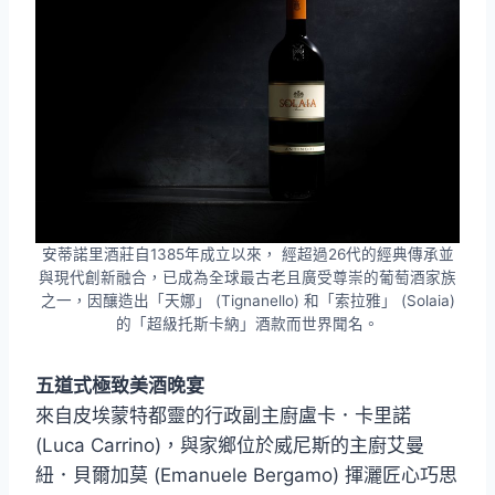
安蒂諾里酒莊自1385年成立以來， 經超過26代的經典傳承並
與現代創新融合，已成為全球最古老且廣受尊崇的葡萄酒家族
之一，因釀造出「天娜」 (Tignanello) 和「索拉雅」 (Solaia)
的「超級托斯卡納」酒款而世界聞名。
五道式極致美酒晚宴
來自皮埃蒙特都靈的行政副主廚盧卡．卡里諾
(Luca Carrino)，與家鄉位於威尼斯的主廚艾曼
紐．貝爾加莫 (Emanuele Bergamo) 揮灑匠心巧思