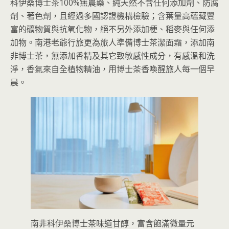
科伊桑博士茶100%無農藥、純天然不含任何添加劑、防腐
劑、著色劑，且經過多國認證機構檢驗；含葉量高蘊藏豐
富的礦物質與抗氧化物，絕不另外添加梗、稻麥與任何添
加物。南港老爺行旅更為旅人準備博士茶潔面霜，添加南
非博士茶，無添加香精及其它致敏感性成分，有感溫和洗
淨，香氣來自全植物精油，用博士茶香喚醒旅人每一個早
晨。
南非科伊桑博士茶味道甘醇，富含飽滿微量元