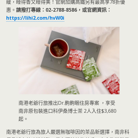
緩，睡得香又睡得美！官網加購高鐵另有最高享78折優
惠。
請撥打專線：02-2788-8586，或官網資訊：
https://lihi2.com/hvW0i
南港老爺行旅推出Dr.齁齁睏住房專案 ，享受
南非原包裝進口科伊桑博士茶 2人入住$3,680
起。
南港老爺行旅為旅人嚴選無咖啡因的茶品新選擇，南非科