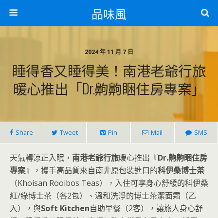
品味風
2024 年 11 月 7 日
睡得香又睡得美！南港老爺行旅
暖心推出「Dr.齁齁睏住房專案」
Share
Tweet
Pin
Mail
SMS
天氣轉涼正入眠，
南港老爺行旅
暖心推出『
Dr.齁齁睏住房
專案
』，攜手高品質來自南非原包裝進口的
科伊桑博士茶
（Khoisan Rooibos Teas），入住可享身心舒緩的科伊桑
紅/綠博士茶（各2包）、溫和洗淨的博士茶潔面霜（乙
入），與
Soft Kitchen
自助早餐（2客），讓旅人身心舒