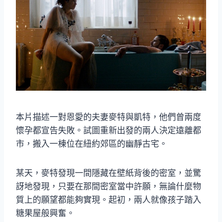
本片描述一對恩愛的夫妻麥特與凱特，他們曾兩度
懷孕都宣告失敗。試圖重新出發的兩人決定遠離都
市，搬入一棟位在紐約郊區的幽靜古宅。
某天，麥特發現一間隱藏在壁紙背後的密室，並驚
訝地發現，只要在那間密室當中許願，無論什麼物
質上的願望都能夠實現。起初，兩人就像孩子踏入
糖果屋般興奮。