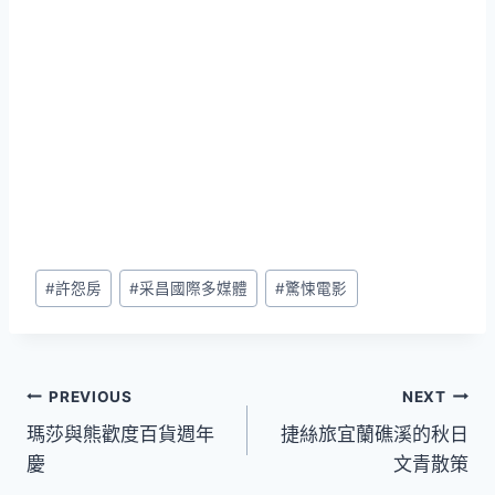
Post
#
許怨房
#
采昌國際多媒體
#
驚悚電影
Tags:
文
PREVIOUS
NEXT
瑪莎與熊歡度百貨週年
捷絲旅宜蘭礁溪的秋日
章
慶
文青散策