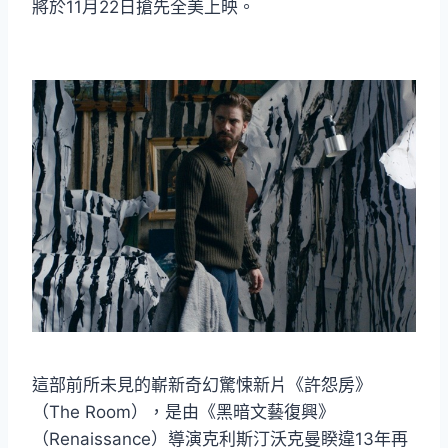
將於‪11月22日‬搶先全美上映。
這部前所未見的嶄新奇幻驚悚新片《許怨房》
（The Room），是由《黑暗文藝復興》
（Renaissance）導演克利斯汀沃克曼睽違13年再