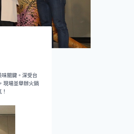
美味關鍵。深受台
，現場並舉辦火鍋
氣！