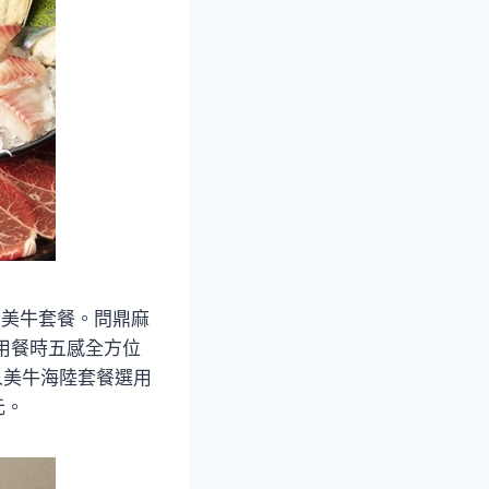
的美牛套餐。問鼎麻
客用餐時五感全方位
人美牛海陸套餐選用
元。