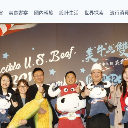
演
美食饗宴
國內輕旅
設計生活
世界探索
流行消