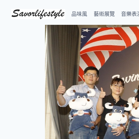
Skip
to
品味風
藝術展覽
音樂表
content