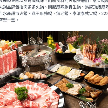
食連鎖集團以及跨國風味、創新食材的火鍋餐廳們11家火鍋
火鍋品牌包括肉多多火鍋、問鼎麻辣鍋養生鍋、馬辣頂級麻
吉水產超市火鍋、鼎王麻辣鍋、無老鍋、泰滾泰式火鍋、22:
齊聚一堂。