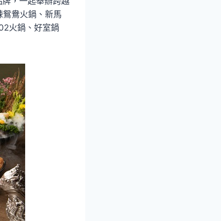
品牌，一起舉辦跨越
辣鴛鴦火鍋、新馬
02火鍋、好室鍋