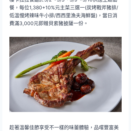
餐，每位1,380+10%元主菜三選一(炭烤戰斧豬排/
低溫慢烤辣味牛小排/西西里漁夫海鮮盤)，當日消
費滿3,000元即贈貝索豬披薩一份。
趁著溫馨佳節享受不一樣的味蕾體驗，品嚐豐富美