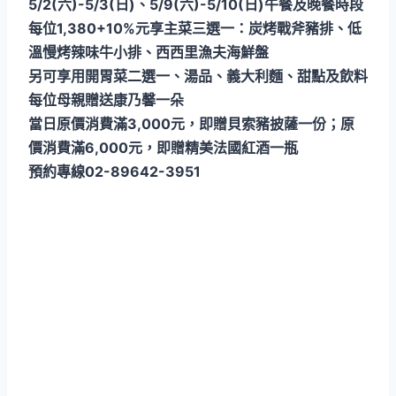
5/2(六)-5/3(日)、5/9(六)-5/10(日)午餐及晚餐時段
每位1,380+10%元享主菜三選一：炭烤戰斧豬排、低
溫慢烤辣味牛小排、西西里漁夫海鮮盤
另可享用開胃菜二選一、湯品、義大利麵、甜點及飲料
每位母親贈送康乃馨一朵
當日原價消費滿3,000元，即贈貝索豬披薩一份；原
價消費滿6,000元，即贈精美法國紅酒一瓶
預約專線02-89642-3951