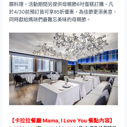
饌料理，活動期間另提供母親節6吋蛋糕訂購、凡
於4/30前預訂皆可享85折優惠，為佳節更添美意、
同時獻給媽咪們最難忘美味的母親節。
【卡拉拉餐廳 Mama, I Love You 餐點內容】