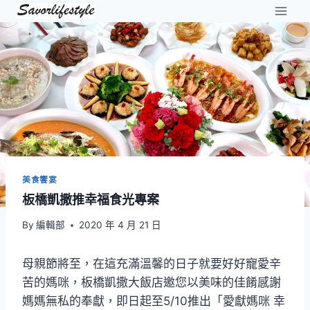
Skip
to
content
美食饗宴
板橋凱撒推幸福食光專案
By
編輯部
2020 年 4 月 21 日
母親節將至，在這充滿溫馨的日子就要好好寵愛辛
苦的媽咪，板橋凱撒大飯店邀您以美味的佳餚感謝
媽媽無私的奉獻，即日起至5/10推出「愛獻媽咪 幸