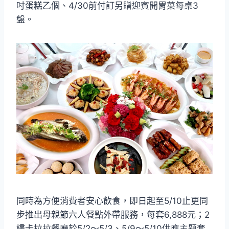
吋蛋糕乙個、4/30前付訂另贈迎賓開胃菜每桌3
盤。
同時為方便消費者安心飲食，即日起至5/10止更同
步推出母親節六人餐點外帶服務，每套6,888元；2
樓卡拉拉餐廳於5/2～5/3、5/9～5/10供應主題套