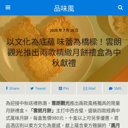
品味風
2025 年 7 月 20 日
以文化為底蘊 味蕾為橋樑！雲朗
觀光推出兩款精緻月餅禮盒為中
秋獻禮
Share
Tweet
Pin
Mail
SMS
為迎接中秋送禮熱潮，
雲朗觀光
推出兩款風格獨具的限量
月餅禮盒。
「雲朗月餅」
主打中西合璧，盛裝四款經典中
式風味月餅，每盒售價980元，十盒以上可另享優惠。君
品酒店則以東方文化為靈感，獻上蘊含東方雅韻的「
圓月