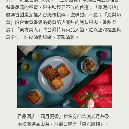
鹹香飽滿的蛋黃，是中秋經典不敗的首選；「棗泥核桃」
嚴選香甜棗泥揉入香脆核桃碎，滋味甜而不膩；「鳳梨奶
黃」融合金黃香濃的奶黃餡與酸甜的鳳梨果肉，香甜柔
滑；「東方美人」將台灣特有茶品入餡，佐以溫潤桂圓與
瓜子仁，餅皮油潤細緻、茶韻清雅。
君品酒店「圓月藏香」禮盒有四款廣式月餅及
兩款嚴選高山茶，月餅口味有「棗泥麻糬」、