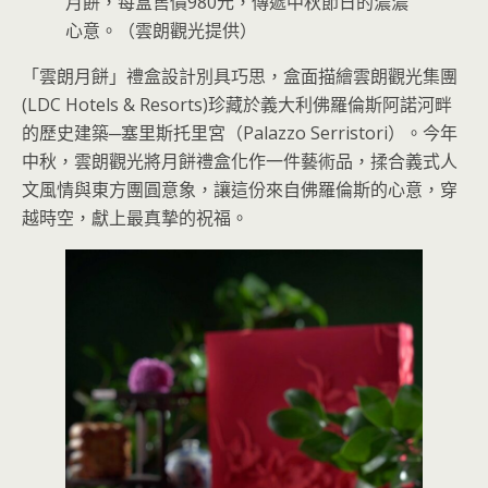
月餅，每盒售價980元，傳遞中秋節日的濃濃
心意。（雲朗觀光提供）
「雲朗月餅」禮盒設計別具巧思，盒面描繪雲朗觀光集團
(LDC Hotels & Resorts)珍藏於義大利佛羅倫斯阿諾河畔
的歷史建築─塞里斯托里宮（Palazzo Serristori）。今年
中秋，雲朗觀光將月餅禮盒化作一件藝術品，揉合義式人
文風情與東方團圓意象，讓這份來自佛羅倫斯的心意，穿
越時空，獻上最真摯的祝福。