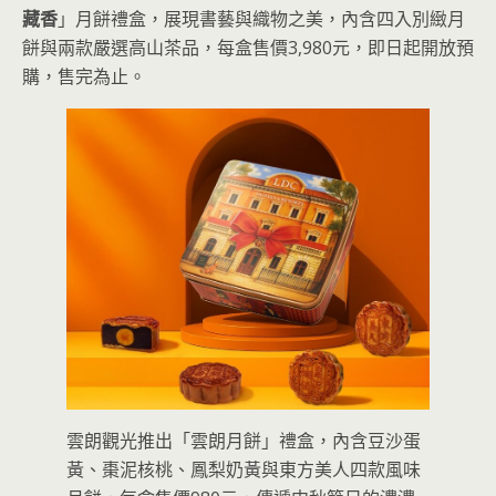
藏香
」月餅禮盒，展現書藝與織物之美，內含四入別緻月
餅與兩款嚴選高山茶品，每盒售價3,980元，即日起開放預
購，售完為止。
雲朗觀光推出「雲朗月餅」禮盒，內含豆沙蛋
黃、棗泥核桃、鳳梨奶黃與東方美人四款風味