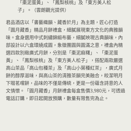
「棗泥蛋黃」、「鳳梨核桃」及「東方美人松
子」。（雲朗觀光提供）
君品酒店以「書藝織韻、藏香於月」為主題，匠心打造
「圓月藏香」精品月餅禮盒，細膩展現東方文化的典雅韻
味。盒身選用中式刺繡錦緞布藝，細膩映現古典韻味，內
部設計以六盒環繞成圓，象徵團圓與圓滿之意，禮盒內精
選四款別緻廣式月餅，分別是「棗泥麻糬」、「棗泥蛋
黃」、「鳳梨核桃」及「東方美人松子」，搭配兩款嚴選
高山茶品「高山包種茶」及「高山小葉種紅茶」，廣式月
餅的醇厚滋味，與高山茶的清雅茶韻完美融合，皎潔明月
下啜茗嚐餅，品味的不僅是傳統，更是一份蘊含詩意的人
文情懷。「圓月藏香」月餅禮盒每盒售價3,980元，可透過
電話訂購，即日起開放預購，數量有限售完為止。