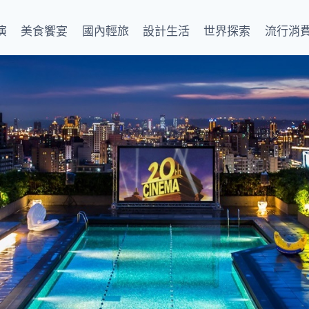
演
美食饗宴
國內輕旅
設計生活
世界探索
流行消