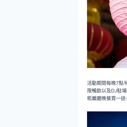
活動期間每晚7點
限暢飲以及DJ駐
栢麗廳晚餐買一送