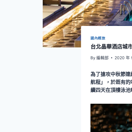
國內輕旅
台北晶華酒店城
By
編輯部
2020 年 
為了搶攻中秋節連
航程」，於既有的
續四天在頂樓泳池