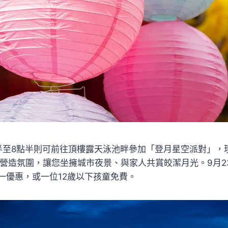
半至8點半則可前往頂樓露天泳池畔參加「登月星空派對」，
場營造氛圍，讓您坐擁城市夜景、與家人共賞皎潔月光。9月2
一優惠，或一位12歲以下孩童免費。