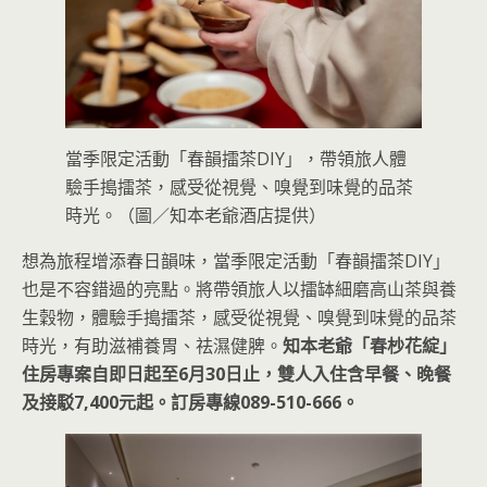
當季限定活動「春韻擂茶DIY」，帶領旅人體
驗手搗擂茶，感受從視覺、嗅覺到味覺的品茶
時光。（圖／知本老爺酒店提供）
想為旅程增添春日韻味，當季限定活動「春韻擂茶DIY」
也是不容錯過的亮點。將帶領旅人以擂缽細磨高山茶與養
生穀物，體驗手搗擂茶，感受從視覺、嗅覺到味覺的品茶
時光，有助滋補養胃、祛濕健脾。
知本老爺「春杪花綻」
住房專案自即日起至6月30日止，雙人入住含早餐、晚餐
及接駁7,400元起。訂房專線089-510-666。