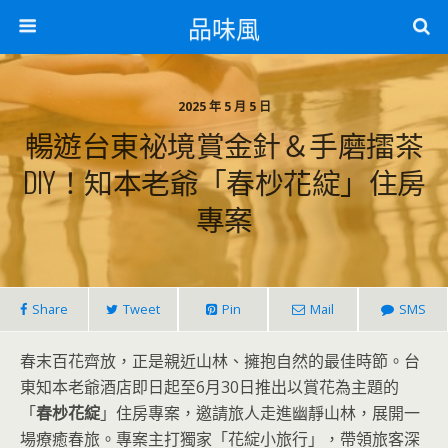
品味風
2025 年 5 月 5 日
暢遊台東祕境賞金針＆手磨擂茶
DIY！知本老爺「春杪花綻」住房
專案
Share
Tweet
Pin
Mail
SMS
春末百花齊放，正是親近山林、擁抱自然的最佳時節。台
東知本老爺酒店即日起至6月30日推出以賞花為主題的
「
春杪花綻
」住房專案，邀請旅人走進幽靜山林，展開一
場療癒春旅。專案主打獨家「花綻小旅行」，帶領旅客深