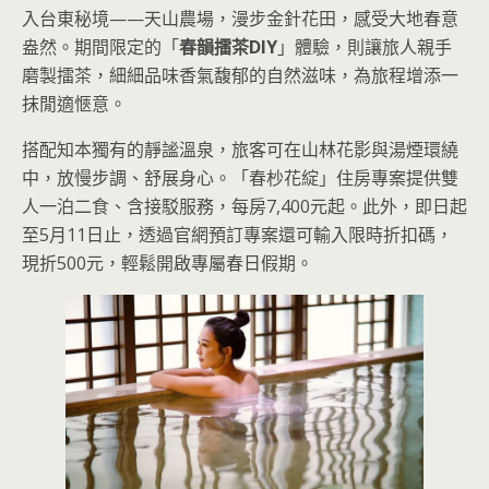
入台東秘境——天山農場，漫步金針花田，感受大地春意
盎然。期間限定的「
春韻擂茶DIY
」體驗，則讓旅人親手
磨製擂茶，細細品味香氣馥郁的自然滋味，為旅程增添一
抹閒適愜意。
搭配知本獨有的靜謐溫泉，旅客可在山林花影與湯煙環繞
中，放慢步調、舒展身心。「春杪花綻」住房專案提供雙
人一泊二食、含接駁服務，每房7,400元起。此外，即日起
至5月11日止，透過官網預訂專案還可輸入限時折扣碼，
現折500元，輕鬆開啟專屬春日假期。