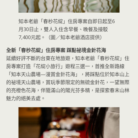
知本老爺「春杪花綻」住房專案自即日起至6
月30日止，雙人入住含早餐、晚餐及接駁
7,400元起。（圖／知本老爺酒店提供）
全新「春杪花綻」住房專案 踩點祕境金針花海
延續好評不斷的台東在地旅遊，知本老爺「春杪花綻」住
房專案打造「花綻小旅行」遊程三選一，首推全新路線
「知本天山農場—漫賞金針花海」，將踩點位於知本山上
的祕境天山農場，賞玩季節限定的無硫金針花，一望無際
的亮橙色花海，伴隨滿山的陽光芬多精，是探索春末山林
魅力的絕美去處。