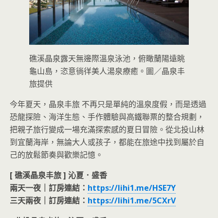
礁溪晶泉露天無邊際溫泉泳池，俯瞰蘭陽遠眺
龜山島，恣意徜徉美人湯泉療癒。圖／晶泉丰
旅提供
今年夏天，晶泉丰旅 不再只是單純的溫泉度假，而是透過
恐龍探險、海洋生態、手作體驗與高鐵聯票的整合規劃，
把親子旅行變成一場充滿探索感的夏日冒險。從北投山林
到宜蘭海岸，無論大人或孩子，都能在旅途中找到屬於自
己的放鬆節奏與歡樂記憶。
[ 礁溪晶泉丰旅 ] 沁夏．盛香
兩天一夜｜訂房連結：
https://lihi1.me/HSE7Y
三天兩夜｜訂房連結：
https://lihi1.me/5CXrV