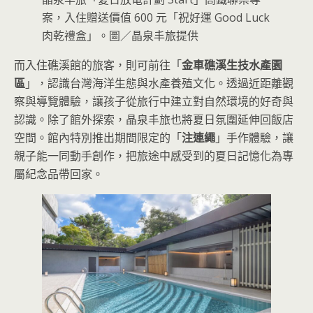
案，入住贈送價值 600 元「祝好運 Good Luck
肉乾禮盒」。圖／晶泉丰旅提供
而入住礁溪館的旅客，則可前往「
金車礁溪生技水產園
區
」，認識台灣海洋生態與水產養殖文化。透過近距離觀
察與導覽體驗，讓孩子從旅行中建立對自然環境的好奇與
認識。除了館外探索，晶泉丰旅也將夏日氛圍延伸回飯店
空間。館內特別推出期間限定的「
注連繩
」手作體驗，讓
親子能一同動手創作，把旅途中感受到的夏日記憶化為專
屬紀念品帶回家。