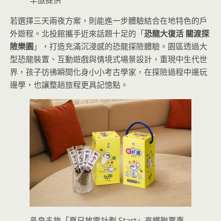
若選擇三天兩夜方案，則能進一步體驗結合在地特色的戶
外遊程。北投館攜手近來話題十足的「
恐龍大復活 關渡探
險樂園
」，打造充滿沉浸感的恐龍探險體驗。園區透過大
型恐龍裝置、互動遊戲與情境式場景設計，重現中生代世
界，孩子彷彿瞬間化身小小考古學家，在探險過程中邊玩
邊學，也讓整趟旅程更具記憶點。
晶泉丰旅「夏日放電計劃 Start」高鐵聯票專