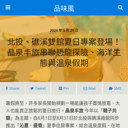
品味風
2026 年 5 月 21 日
北投、礁溪雙館夏日專案登場！
晶泉丰旅串聯恐龍探險、海洋生
態與溫泉假期
Share
Tweet
Pin
Mail
SMS
暑假將至，許多家長開始規劃一場能讓孩子盡情放電、大
人也能真正放鬆的夏日旅行。
晶泉丰旅
今年以「
親子共
遊
」為主題，自6月1日至8月31日於北投與礁溪兩館同步
推出「
沁夏．盛香
」夏季住房專案，結合溫泉度假、在地